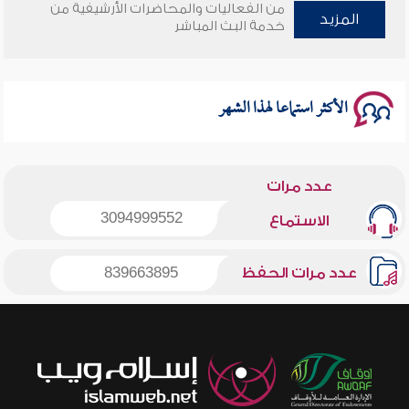
من الفعاليات والمحاضرات الأرشيفية من
المزيد
خدمة البث المباشر
سلسلة محاضرات نفحات رمضانية 1444هـ
الأكثر استماعا لهذا الشهر
عدد مرات
3094999552
الاستماع
عدد مرات الحفظ
839663895