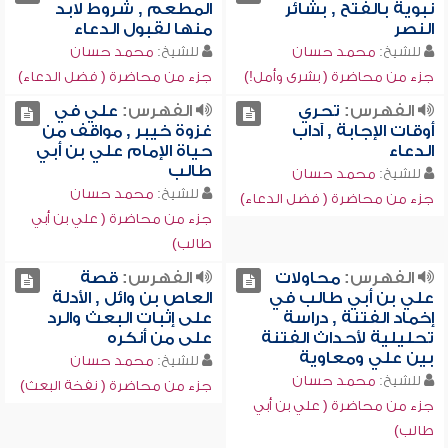
نبوية بالفتح , بشائر
المطعم , شروط لابد
النصر
منها لقبول الدعاء
للشيخ:
محمد حسان
للشيخ:
محمد حسان
جزء من محاضرة ( بشرى وأمل!)
جزء من محاضرة ( فضل الدعاء)
الفهرس:
تحري
الفهرس:
علي في
أوقات الإجابة , آداب
غزوة خيبر , مواقف من
الدعاء
حياة الإمام علي بن أبي
طالب
للشيخ:
محمد حسان
للشيخ:
محمد حسان
جزء من محاضرة ( فضل الدعاء)
جزء من محاضرة ( علي بن أبي
طالب)
الفهرس:
محاولات
الفهرس:
قصة
علي بن أبي طالب في
العاص بن وائل , الأدلة
إخماد الفتنة , دراسة
على إثبات البعث والرد
تحليلية لأحداث الفتنة
على من أنكره
بين علي ومعاوية
للشيخ:
محمد حسان
للشيخ:
محمد حسان
جزء من محاضرة ( نفخة البعث)
جزء من محاضرة ( علي بن أبي
طالب)