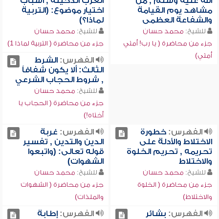
الله عليه وسلم , من
الغرب الدخيلة , أسباب
مشاهد يوم القيامة
اختيار موضوع: (التربية
والشفاعة العظمى
لماذا؟)
للشيخ:
محمد حسان
للشيخ:
محمد حسان
جزء من محاضرة ( يا رب! أمتي
جزء من محاضرة ( التربية لماذا 1)
أمتي)
الفهرس:
الشرط
الثالث: ألا يكون شفافاً
, شروط الحجاب الشرعي
للشيخ:
محمد حسان
جزء من محاضرة ( الحجاب يا
أختاه!)
الفهرس:
خطورة
الفهرس:
غربة
الاختلاط والأدلة على
الدين والتدين , تفسير
تحريمه , تحريم الخلوة
قوله تعالى: (واتبعوا
والاختلاط
الشهوات)
للشيخ:
محمد حسان
للشيخ:
محمد حسان
جزء من محاضرة ( الخلوة
جزء من محاضرة ( الشهوات
والاختلاط)
والملذات)
الفهرس:
بشائر
الفهرس:
إطابة