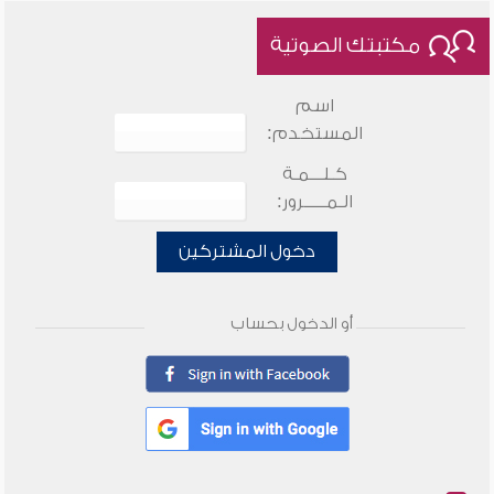
مكتبتك الصوتية
اسم
المستخدم:
كـلـــمـة
الـمـــــرور:
دخول المشتركين
أو الدخول بحساب