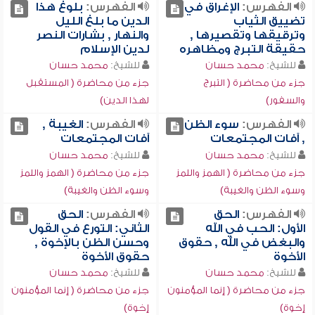
الفهرس:
الإغراق في
الفهرس:
بلوغ هذا
تضييق الثياب
الدين ما بلغ الليل
وترقيقها وتقصيرها ,
والنهار , بشارات النصر
حقيقة التبرج ومظاهره
لدين الإسلام
للشيخ:
محمد حسان
للشيخ:
محمد حسان
جزء من محاضرة ( التبرج
جزء من محاضرة ( المستقبل
والسفور)
لهذا الدين)
الفهرس:
سوء الظن
الفهرس:
الغيبة ,
, آفات المجتمعات
آفات المجتمعات
للشيخ:
محمد حسان
للشيخ:
محمد حسان
جزء من محاضرة ( الهمز واللمز
جزء من محاضرة ( الهمز واللمز
وسوء الظن والغيبة)
وسوء الظن والغيبة)
الفهرس:
الحق
الفهرس:
الحق
الأول: الحب في الله
الثاني: التورع في القول
والبغض في الله , حقوق
وحسن الظن بالإخوة ,
الأخوة
حقوق الأخوة
للشيخ:
محمد حسان
للشيخ:
محمد حسان
جزء من محاضرة ( إنما المؤمنون
جزء من محاضرة ( إنما المؤمنون
إخوة)
إخوة)