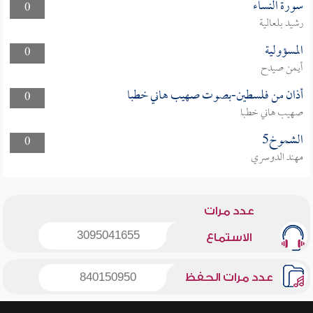
سورة النساء
0
رشيد بلعالية
المسؤولية
0
أيمن صيدح
أذان من فلسطين-بصوت صهيب هاني خطبا
0
صهيب هاني خطبا
الشموخ5
0
مهند الدوسري
عدد مرات
3095041655
الاستماع
عدد مرات الحفظ
840150950