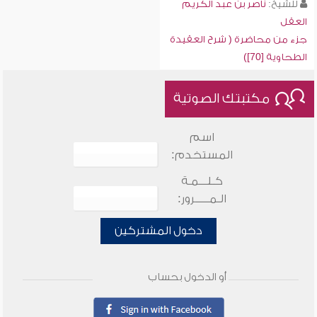
للشيخ:
ناصر بن عبد الكريم
العقل
جزء من محاضرة ( شرح العقيدة
الطحاوية [70])
مكتبتك الصوتية
اسم
المستخدم:
كـلـــمـة
الـمـــــرور:
دخول المشتركين
أو الدخول بحساب