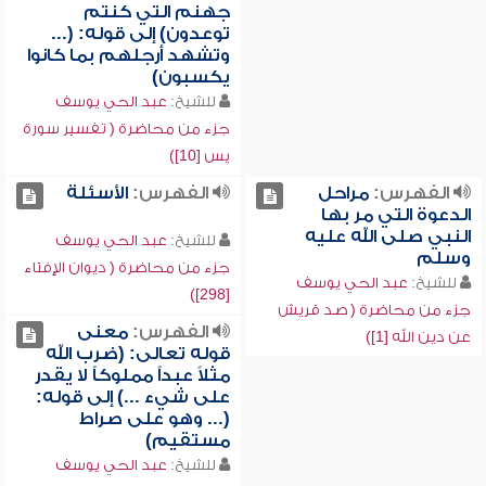
جهنم التي كنتم
توعدون) إلى قوله: (...
وتشهد أرجلهم بما كانوا
يكسبون)
للشيخ:
عبد الحي يوسف
جزء من محاضرة ( تفسير سورة
يس [10])
الفهرس:
مراحل
الفهرس:
الأسئلة
الدعوة التي مر بها
النبي صلى الله عليه
للشيخ:
عبد الحي يوسف
وسلم
جزء من محاضرة ( ديوان الإفتاء
للشيخ:
عبد الحي يوسف
[298])
جزء من محاضرة ( صد قريش
الفهرس:
معنى
عن دين الله [1])
قوله تعالى: (ضرب الله
مثلاً عبداً مملوكاً لا يقدر
على شيء ...) إلى قوله:
(... وهو على صراط
مستقيم)
للشيخ:
عبد الحي يوسف