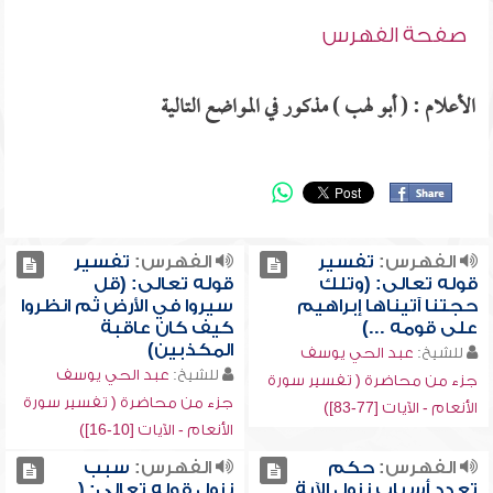
صفحة الفهرس
الأعلام : ( أبو لهب ) مذكور في المواضع التالية
الفهرس:
تفسير
الفهرس:
تفسير
قوله تعالى: (وتلك
قوله تعالى: (قل
حجتنا آتيناها إبراهيم
سيروا في الأرض ثم انظروا
على قومه ...)
كيف كان عاقبة
المكذبين)
للشيخ:
عبد الحي يوسف
للشيخ:
عبد الحي يوسف
جزء من محاضرة ( تفسير سورة
جزء من محاضرة ( تفسير سورة
الأنعام - الآيات [77-83])
الأنعام - الآيات [10-16])
الفهرس:
حكم
الفهرس:
سبب
تعدد أسباب نزول الآية
نزول قوله تعالى: (