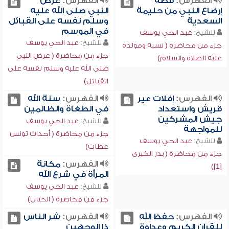
الفهرس:
قصة
الفهرس:
عرض
إرضاع النبي من حليمة
النبي صلى الله عليه
السعدية
وسلم نفسه على القبائل
في الموسم
للشيخ:
عبد الحي يوسف
للشيخ:
عبد الحي يوسف
جزء من محاضرة ( نسبه ومولده
جزء من محاضرة ( عرض النبي
عليه الصلاة والسلام)
صلى الله عليه وسلم نفسه على
القبائل)
الفهرس:
إفلات عير
الفهرس:
سنة الله
قريش واستعداد
في الطغاة والظالمين
جيش المشركين
للشيخ:
عبد الحي يوسف
للمواجهة
جزء من محاضرة ( أحداث تونس
للشيخ:
عبد الحي يوسف
عظات)
جزء من محاضرة ( بدر الكبرى
الفهرس:
مكانة
[1])
المرأة في شرع الله
للشيخ:
عبد الحي يوسف
جزء من محاضرة ( الختان)
الفهرس:
حفظ الله
الفهرس:
شر الناس
للقرآن الكريم وعداوة
ذا الوجهين