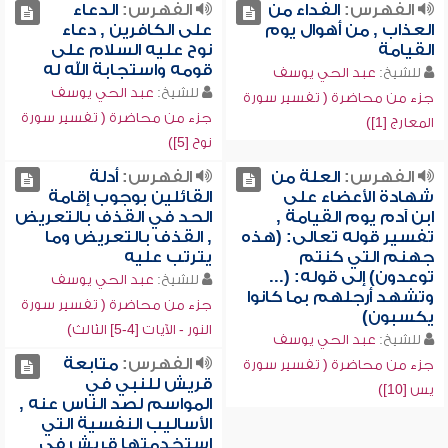
الفهرس:
الفداء من
الفهرس:
الدعاء
العذاب , من أهوال يوم
على الكافرين , دعاء
القيامة
نوح عليه السلام على
قومه واستجابة الله له
للشيخ:
عبد الحي يوسف
للشيخ:
عبد الحي يوسف
جزء من محاضرة ( تفسير سورة
جزء من محاضرة ( تفسير سورة
المعارج [1])
نوح [5])
الفهرس:
العلة من
الفهرس:
أدلة
شهادة الأعضاء على
القائلين بوجوب إقامة
ابن آدم يوم القيامة ,
الحد في القذف بالتعريض
تفسير قوله تعالى: (هذه
, القذف بالتعريض وما
جهنم التي كنتم
يترتب عليه
توعدون) إلى قوله: (...
للشيخ:
عبد الحي يوسف
وتشهد أرجلهم بما كانوا
جزء من محاضرة ( تفسير سورة
يكسبون)
النور - الآيات [4-5] الثالث)
للشيخ:
عبد الحي يوسف
الفهرس:
متابعة
جزء من محاضرة ( تفسير سورة
قريش للنبي في
يس [10])
المواسم لصد الناس عنه ,
الأساليب النفسية التي
استخدمتها قريش في