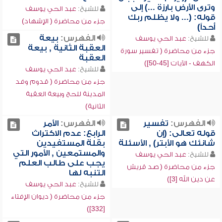
وترى الأرض بارزة ...) إلى
للشيخ:
عبد الحي يوسف
قوله: (... ولا يظلم ربك
جزء من محاضرة ( الإشهاد)
أحداً)
الفهرس:
بيعة
للشيخ:
عبد الحي يوسف
العقبة الثانية , بيعة
جزء من محاضرة ( تفسير سورة
العقبة
الكهف - الآيات [45-50])
للشيخ:
عبد الحي يوسف
جزء من محاضرة ( قدوم وفد
المدينة للحج وبيعة العقبة
الثانية)
الفهرس:
تفسير
الفهرس:
الأمر
قوله تعالى: (إن
الرابع: عدم الاكتراث
شانئك هو الأبتر) , الأسئلة
بقلة المستفيدين
والمستمعين , الأمور التي
للشيخ:
عبد الحي يوسف
يجب على طالب العلم
جزء من محاضرة ( صد قريش
التنبه لها
عن دين الله [3])
للشيخ:
عبد الحي يوسف
جزء من محاضرة ( ديوان الإفتاء
[332])