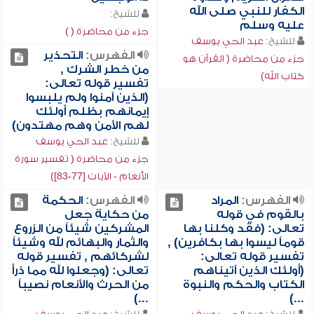
الكفار للنبي صلى الله
للشيخ:
عليه وسلم
جزء من محاضرة ( )
للشيخ:
عبد الحي يوسف
الفهرس:
التحذير
جزء من محاضرة ( القرآن هو
من خطر الشرك ,
كتاب الله)
تفسير قوله تعالى:
(الذين آمنوا ولم يلبسوا
إيمانهم بظلم أولئك
لهم الأمن وهم مهتدون)
للشيخ:
عبد الحي يوسف
جزء من محاضرة ( تفسير سورة
الأنعام - الآيات [77-83])
الفهرس:
المراد
الفهرس:
الحكمة
بالقوم في قوله
من حكاية جعل
تعالى: (فقد وكلنا بها
المشركين شيئاً من الزروع
قوماً ليسوا بها بكافرين) ,
والثمار والبهائم لله وشيئاً
تفسير قوله تعالى:
لشركائهم , تفسير قوله
(أولئك الذين آتيناهم
تعالى: (وجعلوا لله مما ذرأ
الكتاب والحكم والنبوة
من الحرث والأنعام نصيباً
...)
...)