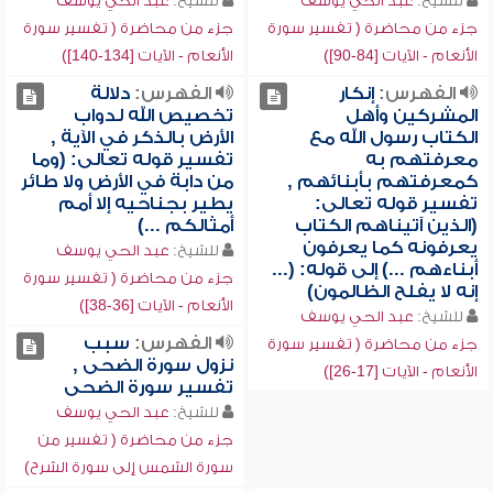
للشيخ:
عبد الحي يوسف
للشيخ:
عبد الحي يوسف
جزء من محاضرة ( تفسير سورة
جزء من محاضرة ( تفسير سورة
الأنعام - الآيات [84-90])
الأنعام - الآيات [134-140])
الفهرس:
إنكار
الفهرس:
دلالة
المشركين وأهل
تخصيص الله لدواب
الكتاب رسول الله مع
الأرض بالذكر في الآية ,
معرفتهم به
تفسير قوله تعالى: (وما
كمعرفتهم بأبنائهم ,
من دابة في الأرض ولا طائر
تفسير قوله تعالى:
يطير بجناحيه إلا أمم
(الذين آتيناهم الكتاب
أمثالكم ...)
يعرفونه كما يعرفون
للشيخ:
عبد الحي يوسف
أبناءهم ...) إلى قوله: (...
جزء من محاضرة ( تفسير سورة
إنه لا يفلح الظالمون)
الأنعام - الآيات [36-38])
للشيخ:
عبد الحي يوسف
الفهرس:
سبب
جزء من محاضرة ( تفسير سورة
نزول سورة الضحى ,
الأنعام - الآيات [17-26])
تفسير سورة الضحى
للشيخ:
عبد الحي يوسف
جزء من محاضرة ( تفسير من
سورة الشمس إلى سورة الشرح)