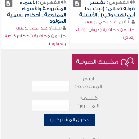
الفهرس:
تفسير
الفهرس:
الأسماء
قوله تعالى: (تبت يدا
المشروعة والأسماء
أبي لهب وتب) , الأسئلة
الممنوعة , أحكام تسمية
المولود
للشيخ:
عبد الحي يوسف
للشيخ:
عبد الحي يوسف
جزء من محاضرة ( ديوان الإفتاء
جزء من محاضرة ( أحكام خاصة
[352])
بالمولود)
مكتبتك الصوتية
اسم
المستخدم:
كـلـــمـة
الـمـــــرور:
دخول المشتركين