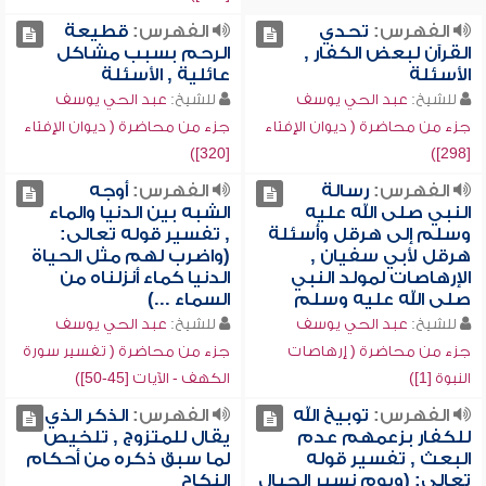
الفهرس:
تحدي
الفهرس:
قطيعة
القرآن لبعض الكفار ,
الرحم بسبب مشاكل
الأسئلة
عائلية , الأسئلة
للشيخ:
عبد الحي يوسف
للشيخ:
عبد الحي يوسف
جزء من محاضرة ( ديوان الإفتاء
جزء من محاضرة ( ديوان الإفتاء
[320])
[298])
الفهرس:
رسالة
الفهرس:
أوجه
النبي صلى الله عليه
الشبه بين الدنيا والماء
وسلم إلى هرقل وأسئلة
, تفسير قوله تعالى:
هرقل لأبي سفيان ,
(واضرب لهم مثل الحياة
الإرهاصات لمولد النبي
الدنيا كماء أنزلناه من
صلى الله عليه وسلم
السماء ...)
للشيخ:
عبد الحي يوسف
للشيخ:
عبد الحي يوسف
جزء من محاضرة ( إرهاصات
جزء من محاضرة ( تفسير سورة
النبوة [1])
الكهف - الآيات [45-50])
الفهرس:
توبيخ الله
الفهرس:
الذكر الذي
للكفار بزعمهم عدم
يقال للمتزوج , تلخيص
البعث , تفسير قوله
لما سبق ذكره من أحكام
تعالى: (ويوم نسير الجبال
النكاح