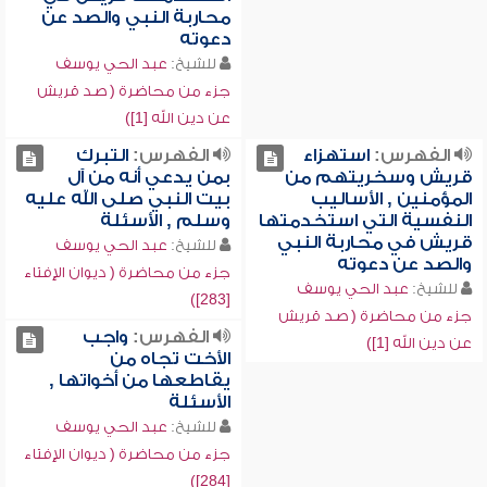
محاربة النبي والصد عن
دعوته
للشيخ:
عبد الحي يوسف
جزء من محاضرة ( صد قريش
عن دين الله [1])
الفهرس:
استهزاء
الفهرس:
التبرك
قريش وسخريتهم من
بمن يدعي أنه من آل
المؤمنين , الأساليب
بيت النبي صلى الله عليه
النفسية التي استخدمتها
وسلم , الأسئلة
قريش في محاربة النبي
للشيخ:
عبد الحي يوسف
والصد عن دعوته
جزء من محاضرة ( ديوان الإفتاء
للشيخ:
عبد الحي يوسف
[283])
جزء من محاضرة ( صد قريش
الفهرس:
واجب
عن دين الله [1])
الأخت تجاه من
يقاطعها من أخواتها ,
الأسئلة
للشيخ:
عبد الحي يوسف
جزء من محاضرة ( ديوان الإفتاء
[284])