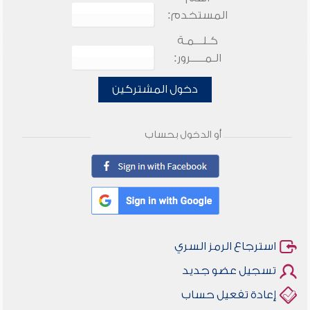
المستخدم:
كـلـــمـة
الـمـــــرور:
دخول المشتركين
أو الدخول بحساب
استرجاع الرمز السري
تسجيل عضو جديد
إعادة تفعيل حساب