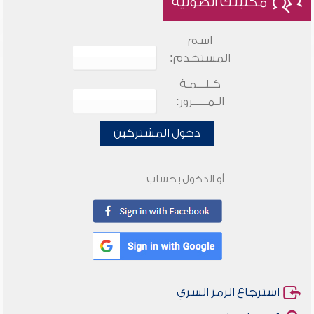
مكتبتك الصوتية
اسم
المستخدم:
كـلـــمـة
الـمـــــرور:
دخول المشتركين
أو الدخول بحساب
استرجاع الرمز السري