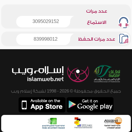
عدد مرات
3095029152
الاستماع
عدد مرات الحفظ
839998012
جميع الحقوق محفوظة © 2026 - 1998 لشبكة إسلام ويب