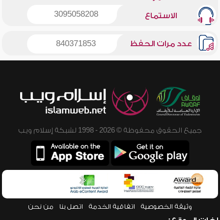
3095058208
الاستماع
عدد مرات الحفظ
840371853
جميع الحقوق محفوظة © 2026 - 1998 لشبكة إسلام ويب
وثيقة الخصوصية
اتفاقية الخدمة
اتصل بنا
من نحن