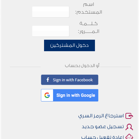
اسم
المستخدم:
كـلـــمـة
الـمـــــرور:
دخول المشتركين
أو الدخول بحساب
استرجاع الرمز السري
تسجيل عضو جديد
إعادة تفعيل حساب