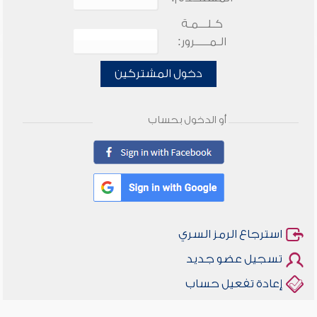
كـلـــمـة
الـمـــــرور:
دخول المشتركين
أو الدخول بحساب
استرجاع الرمز السري
تسجيل عضو جديد
إعادة تفعيل حساب