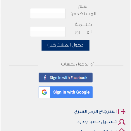
اسم
المستخدم:
كـلـــمـة
الـمـــــرور:
دخول المشتركين
أو الدخول بحساب
استرجاع الرمز السري
تسجيل عضو جديد