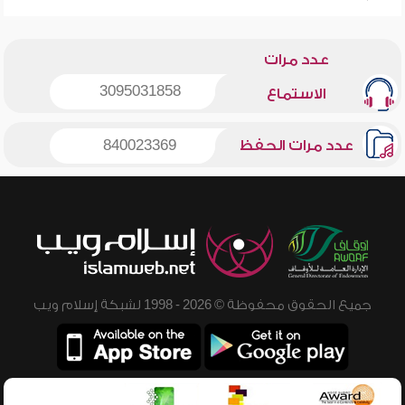
عدد مرات
3095031858
الاستماع
عدد مرات الحفظ
840023369
جميع الحقوق محفوظة © 2026 - 1998 لشبكة إسلام ويب