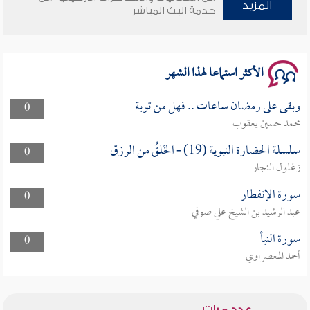
وأمنهم من خوف 9
المزيد
خدمة البث المباشر
سلسلة محاضرات نفحات رمضانية 1444هـ
الأكثر استماعا لهذا الشهر
وبقى على رمضان ساعات .. فهل من توبة
0
محمد حسين يعقوب
سلسلة الحضارة النبوية (19) - الخَلقُ من الرزق
0
زغلول النجار
سورة الإنفطار
0
عبد الرشيد بن الشيخ علي صوفي
سورة النبأ
0
أحمد المعصراوي
عدد مرات