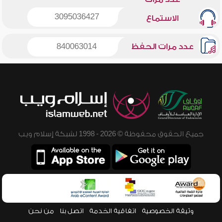
3095036427
الاستماع
عدد مرات الحفظ
840063014
جميع الحقوق محفوظة © 2026 - 1998 لشبكة إسلام ويب
وثيقة الخصوصية
اتفاقية الخدمة
اتصل بنا
من نحن