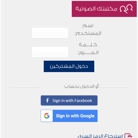
مكتبتك الصوتية
اسم
المستخدم:
كـلـــمـة
الـمـــــرور:
دخول المشتركين
أو الدخول بحساب
استرجاع الرمز السري