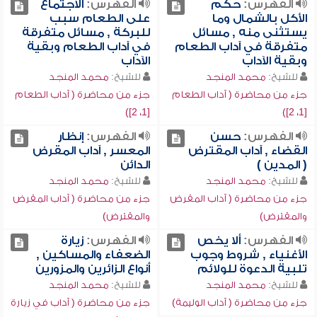
الفهرس:
حكم
الفهرس:
الاجتماع
الأكل بالشمال وما
على الطعام سبب
يستثنى منه , مسائل
للبركة , مسائل متفرقة
متفرقة في آداب الطعام
في آداب الطعام وبقية
وبقية الآداب
الآداب
للشيخ:
محمد المنجد
للشيخ:
محمد المنجد
جزء من محاضرة ( آداب الطعام
جزء من محاضرة ( آداب الطعام
[1، 2])
[1، 2])
الفهرس:
حسن
الفهرس:
إنظار
القضاء , آداب المقترض
المعسر , آداب المقرض
( المدين )
الدائن
للشيخ:
محمد المنجد
للشيخ:
محمد المنجد
جزء من محاضرة ( آداب المقرض
جزء من محاضرة ( آداب المقرض
والمقترض)
والمقترض)
الفهرس:
ألا يخص
الفهرس:
زيارة
الأغنياء , شروط وجوب
الضعفاء والمساكين ,
تلبية الدعوة للولائم
أنواع الزائرين والمزورين
للشيخ:
محمد المنجد
للشيخ:
محمد المنجد
جزء من محاضرة ( آداب الوليمة)
جزء من محاضرة ( آداب في زيارة