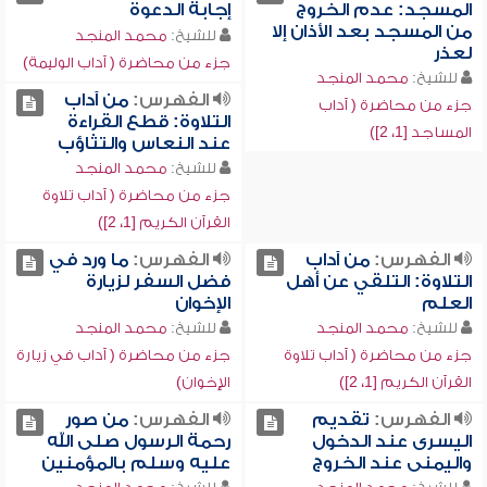
المسجد: عدم الخروج
إجابة الدعوة
من المسجد بعد الأذان إلا
للشيخ:
محمد المنجد
لعذر
جزء من محاضرة ( آداب الوليمة)
للشيخ:
محمد المنجد
الفهرس:
من آداب
جزء من محاضرة ( آداب
التلاوة: قطع القراءة
المساجد [1، 2])
عند النعاس والتثاؤب
للشيخ:
محمد المنجد
جزء من محاضرة ( آداب تلاوة
القرآن الكريم [1، 2])
الفهرس:
من آداب
الفهرس:
ما ورد في
التلاوة: التلقي عن أهل
فضل السفر لزيارة
العلم
الإخوان
للشيخ:
محمد المنجد
للشيخ:
محمد المنجد
جزء من محاضرة ( آداب تلاوة
جزء من محاضرة ( آداب في زيارة
القرآن الكريم [1، 2])
الإخوان)
الفهرس:
تقديم
الفهرس:
من صور
اليسرى عند الدخول
رحمة الرسول صلى الله
واليمنى عند الخروج
عليه وسلم بالمؤمنين