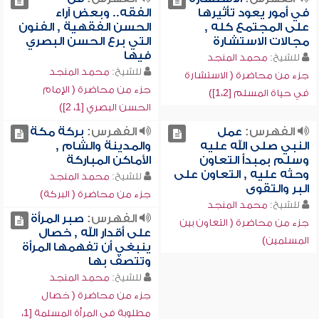
في أمور يعود تأثيرها
الفقه.. وبعض آراء
على المجتمع كله ,
الحسن الفقهية , الفنون
مجالات الاستشارة
التي برع الحسن البصري
فيها
للشيخ:
محمد المنجد
للشيخ:
محمد المنجد
جزء من محاضرة ( الاستشارة
جزء من محاضرة ( الإمام
في حياة المسلم [1،2])
الحسن البصري [1، 2])
الفهرس:
عمل
الفهرس:
بركة مكة
النبي صلى الله عليه
والمدينة والشام ,
وسلم بمبدأ التعاون
الأماكن المباركة
وحثه عليه , التعاون على
للشيخ:
محمد المنجد
البر والتقوى
جزء من محاضرة ( البركة)
للشيخ:
محمد المنجد
الفهرس:
صبر المرأة
جزء من محاضرة ( التعاون بين
على أقدار الله , خصال
المسلمين)
ينبغي أن تفهمها المرأة
وتتصف بها
للشيخ:
محمد المنجد
جزء من محاضرة ( خصال
مطلوبة في المرأة المسلمة [1،