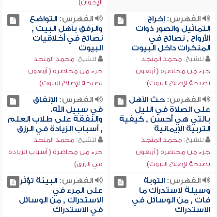
الإخوان)
الفهرس:
إخراج
الفهرس:
التواضع
التماثيل والصور ذوات
والرفق بأهل البيت ,
الأرواح , نصائح في
نصائح في أخلاقيات
المنكرات داخل البيوت
البيوت
للشيخ:
محمد المنجد
للشيخ:
محمد المنجد
جزء من محاضرة ( أربعون
جزء من محاضرة ( أربعون
نصيحة لإصلاح البيوت)
نصيحة لإصلاح البيوت)
الفهرس:
حث الأهل
الفهرس:
الإنفاق
على الصلاة في الليل
في سبيل الله،
بالتي هي أحسن , كيفية
والنفقة على طلاب العلم
التربية الإيمانية
, أسباب الزيادة في الرزق
للشيخ:
محمد المنجد
للشيخ:
محمد المنجد
جزء من محاضرة ( أربعون
جزء من محاضرة ( أسباب الزيادة
نصيحة لإصلاح البيوت)
في الرزق)
الفهرس:
التوبة
الفهرس:
البيئة تؤثر
وسيلة لاستدراك ما
على المرء في
فات , من الوسائل في
الاستدراك , من الوسائل
الاستدراك
في الاستدراك