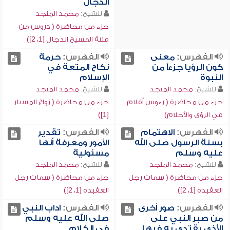
الدجال
للشيخ:
محمد المنجد
جزء من محاضرة ( دروس من
فتنة المسيح الدجال [1، 2])
الفهرس:
معنى
الفهرس:
حرمة
كون الرؤيا جزءاً من
نكاح المتعة في
النبوة
الإسلام
للشيخ:
محمد المنجد
للشيخ:
محمد المنجد
جزء من محاضرة ( رءوس أقلام
جزء من محاضرة ( زواج المسيار
في الرؤى والأحلام)
[1])
الفهرس:
الاهتمام
الفهرس:
تقدير
بسنة الرسول صلى الله
الأمور ومعرفة أنها
عليه وسلم
مسئولية
للشيخ:
محمد المنجد
للشيخ:
محمد المنجد
جزء من محاضرة ( سمات رجل
جزء من محاضرة ( سمات رجل
العقيدة [1، 2])
العقيدة [1، 2])
الفهرس:
صور أخرى
الفهرس:
آداب النبي
من صبر النبي على
صلى الله عليه وسلم
الأذى يقتدى به فيها
في الكلام