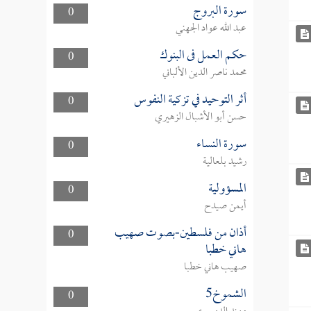
سورة البروج
0
عبد الله عواد الجهني
حكم العمل فى البنوك
0
محمد ناصر الدين الألباني
أثر التوحيد في تزكية النفوس
0
حسن أبو الأشبال الزهيري
سورة النساء
0
رشيد بلعالية
المسؤولية
0
أيمن صيدح
أذان من فلسطين-بصوت صهيب
0
هاني خطبا
صهيب هاني خطبا
الشموخ5
0