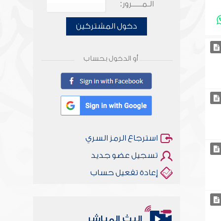
الـمـــــرور:
دخول المشتركين
أو الدخول بحساب
استرجاع الرمز السري
تسجيل عضو جديد
إعادة تفعيل حساب
البث المباشر