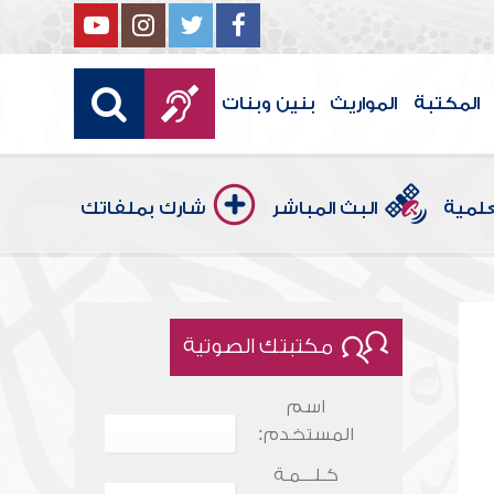
المكتبة
المواريث
بنين وبنات
علمية
البث المباشر
شارك بملفاتك
مكتبتك الصوتية
اسم
المستخدم:
كـلـــمـة