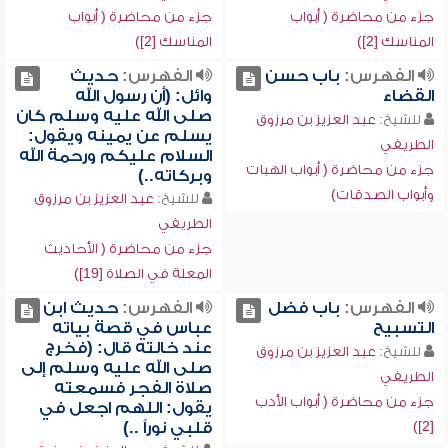
جزء من محاضرة ( أبواب
جزء من محاضرة ( أبواب
المناسك [2])
المناسك [2])
الفهرس:
باب حسن
الفهرس:
حديث
القضاء
وائل: (أن رسول الله
صلى الله عليه وسلم كان
للشيخ:
عبد العزيز بن مرزوق
يسلم عن يمينه ويقول:
الطريفي
السلام عليكم ورحمة الله
جزء من محاضرة ( أبواب الهبات
وبركاته..)
وأبواب الصدقات)
للشيخ:
عبد العزيز بن مرزوق
الطريفي
جزء من محاضرة ( الأحاديث
المعلة في الصلاة [19])
الفهرس:
باب فضل
الفهرس:
حديث ابن
التسبيح
عباس في قصة بياته
عند خالته قال: (فخرج
للشيخ:
عبد العزيز بن مرزوق
صلى الله عليه وسلم إلى
الطريفي
صلاة الفجر فسمعته
جزء من محاضرة ( أبواب الأدب
يقول: اللهم اجعل في
[2])
قلبي نوراً ..)