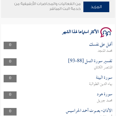
من الفعاليات والمحاضرات الأرشيفية من
المزيد
خدمة البث المباشر
سلسلة محاضرات نفحات رمضانية 1444هـ
الأكثر استماعا لهذا الشهر
أقبل على نفسك
0
محمد المنجد
تفسير سورة النمل [88-93]
0
المنتصر الكتاني
سورة البينة
0
بهاء الدين الطوالبة
سورة هود
0
محمد جبريل
الأذان- بصوت أحمد الحراسيس
0