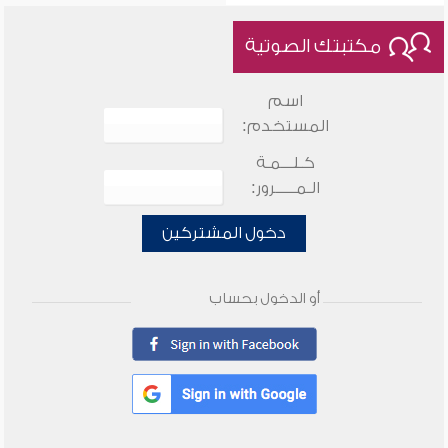
مكتبتك الصوتية
اسم
المستخدم:
كـلـــمـة
الـمـــــرور:
دخول المشتركين
أو الدخول بحساب