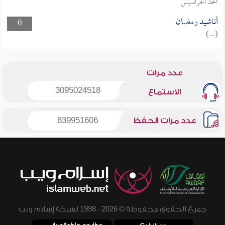
أحمد الحراسيس
أناشيد رمضان
0
(...)
عدد مرات
3095024518
الاستماع
عدد مرات الحفظ
839951606
جميع الحقوق محفوظة © 2026 - 1998 لشبكة إسلام ويب