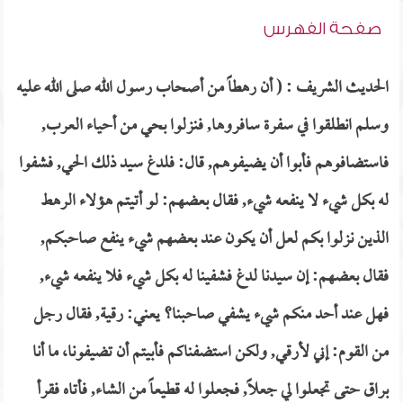
صفحة الفهرس
الحديث الشريف : ( أن رهطاً من أصحاب رسول الله صلى الله عليه
وسلم انطلقوا في سفرة سافروها, فنزلوا بحي من أحياء العرب,
فاستضافوهم فأبوا أن يضيفوهم, قال: فلدغ سيد ذلك الحي, فشفوا
له بكل شيء لا ينفعه شيء, فقال بعضهم: لو أتيتم هؤلاء الرهط
الذين نزلوا بكم لعل أن يكون عند بعضهم شيء ينفع صاحبكم,
فقال بعضهم: إن سيدنا لدغ فشفينا له بكل شيء فلا ينفعه شيء,
فهل عند أحد منكم شيء يشفي صاحبنا؟ يعني: رقية, فقال رجل
من القوم: إني لأرقي, ولكن استضفناكم فأبيتم أن تضيفونا، ما أنا
براق حتى تجعلوا لي جعلاً, فجعلوا له قطيعاً من الشاء, فأتاه فقرأ