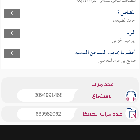
المصحف المجود لمشاهير القراء الأربعة
المقناص 3
0
حامد الضبعان
الثريا
0
إبراهيم الجبرين
أعظم ما يحجب العبد عن المعصية
0
صالح بن عواد المغامسي
عدد مرات
3094991468
الاستماع
عدد مرات الحفظ
839582062