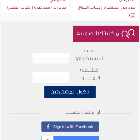
جزء من محاضرة ( كتاب البيوع
جزء من محاضرة ( كتاب الطب)
[2])
مكتبتك الصوتية
اسم
المستخدم:
كـلـــمـة
الـمـــــرور:
دخول المشتركين
أو الدخول بحساب