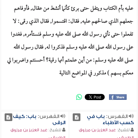
عليه بأم الكتاب ويتفل حتى برئ كأنما أنشط من عقال, فأوفاهم
جعلهم الذي صالحهم عليه, فقال: اقتسموا, فقال الذي رقى: لا
تفعلوا حتى نأتي رسول الله صلى الله عليه وسلم فنستأمره, فغدوا
على رسول الله صلى الله عليه وسلم فذكروا له, فقال رسول الله
صلى الله عليه وسلم: من أين علمتم أنها رقية؟ أحسنتم واضربوا لي
معكم بسهم ) مذكور في المواضع التالية
الفهرس:
باب في
الفهرس:
باب: كيف
كسب الأطباء
الرقى
للشيخ:
عبد العزيز بن مرزوق
للشيخ:
عبد العزيز بن مرزوق
الطريفي
الطريفي