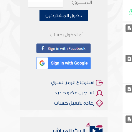
الـمـــــرور:
دخول المشتركين
أو الدخول بحساب
استرجاع الرمز السري
تسجيل عضو جديد
إعادة تفعيل حساب
البث المباشر