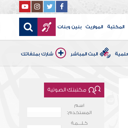
المكتبة
المواريث
بنين وبنات
علمية
البث المباشر
شارك بملفاتك
مكتبتك الصوتية
اسم
المستخدم:
كـلـــمـة