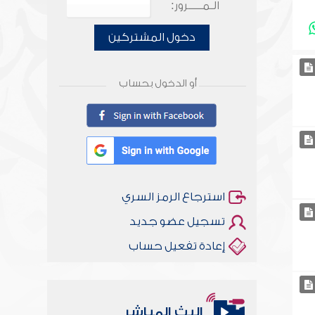
الـمـــــرور:
دخول المشتركين
أو الدخول بحساب
استرجاع الرمز السري
تسجيل عضو جديد
إعادة تفعيل حساب
البث المباشر