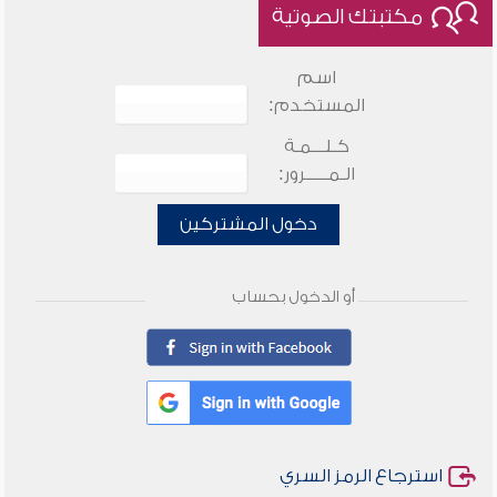
مكتبتك الصوتية
اسم
المستخدم:
كـلـــمـة
الـمـــــرور:
دخول المشتركين
أو الدخول بحساب
استرجاع الرمز السري