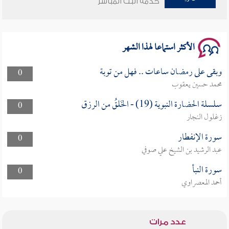
خدمة البث المباشر
سلسلة محاضرات نفحات رمضانية 1444هـ
الأكثر استماعا لهذا الشهر
وبقى على رمضان ساعات .. فهل من توبة
0
محمد حسين يعقوب
سلسلة الحضارة النبوية (19) - الخَلقُ من الرزق
0
زغلول النجار
سورة الإنفطار
0
عبد الرشيد بن الشيخ علي صوفي
سورة النبأ
0
أحمد المعصراوي
عدد مرات