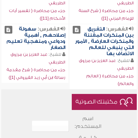
الطريفي
الطريفي
جزء من محاضرة ( شرح السنة
جزء من محاضرة ( تفسير آيات
للإمام المزني [1])
الأحكام [11])
الفهرس:
التفريق
الفهرس:
سهولة
بين المنكرات المقننة
إصلاحهم , أهمية
والمنكرات العارضة , الأمور
ودواعي ومنهجية تعليم
التي ينبغي للعالم
الصغار
الاتصاف بها
للشيخ:
عبد العزيز بن مرزوق
للشيخ:
عبد العزيز بن مرزوق
الطريفي
الطريفي
جزء من محاضرة ( شرح مقدمة
جزء من محاضرة ( العالِم
رسالة ابن أبي زيد القيرواني [1])
والعالَم)
مكتبتك الصوتية
اسم
المستخدم:
كـلـــمـة