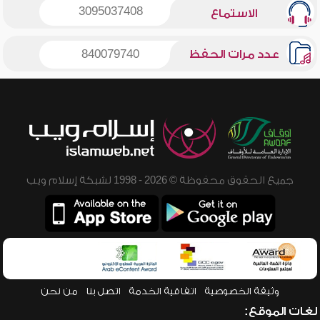
3095037408
الاستماع
عدد مرات الحفظ
840079740
جميع الحقوق محفوظة © 2026 - 1998 لشبكة إسلام ويب
وثيقة الخصوصية
اتفاقية الخدمة
اتصل بنا
من نحن
لغات الموقع: