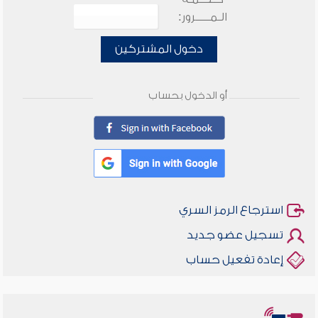
الـمـــــرور:
دخول المشتركين
أو الدخول بحساب
استرجاع الرمز السري
تسجيل عضو جديد
إعادة تفعيل حساب