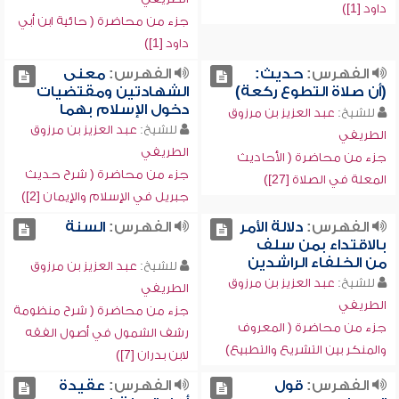
داود [1])
جزء من محاضرة ( حائية ابن أبي
داود [1])
الفهرس:
حديث:
الفهرس:
معنى
(أن صلاة التطوع ركعة)
الشهادتين ومقتضيات
دخول الإسلام بهما
للشيخ:
عبد العزيز بن مرزوق
للشيخ:
عبد العزيز بن مرزوق
الطريفي
الطريفي
جزء من محاضرة ( الأحاديث
جزء من محاضرة ( شرح حديث
المعلة في الصلاة [27])
جبريل في الإسلام والإيمان [2])
الفهرس:
دلالة الأمر
الفهرس:
السنة
بالاقتداء بمن سلف
من الخلفاء الراشدين
للشيخ:
عبد العزيز بن مرزوق
للشيخ:
عبد العزيز بن مرزوق
الطريفي
الطريفي
جزء من محاضرة ( شرح منظومة
جزء من محاضرة ( المعروف
رشف الشمول في أصول الفقه
والمنكر بين التشريع والتطبيع)
لابن بدران [7])
الفهرس:
قول
الفهرس:
عقيدة