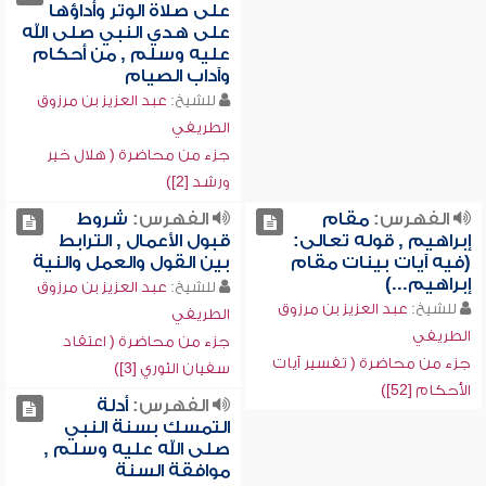
على صلاة الوتر وأداؤها
على هدي النبي صلى الله
عليه وسلم , من أحكام
وآداب الصيام
للشيخ:
عبد العزيز بن مرزوق
الطريفي
جزء من محاضرة ( هلال خير
ورشد [2])
الفهرس:
مقام
الفهرس:
شروط
إبراهيم , قوله تعالى:
قبول الأعمال , الترابط
(فيه آيات بينات مقام
بين القول والعمل والنية
إبراهيم...)
للشيخ:
عبد العزيز بن مرزوق
للشيخ:
عبد العزيز بن مرزوق
الطريفي
الطريفي
جزء من محاضرة ( اعتقاد
جزء من محاضرة ( تفسير آيات
سفيان الثوري [3])
الأحكام [52])
الفهرس:
أدلة
التمسك بسنة النبي
صلى الله عليه وسلم ,
موافقة السنة