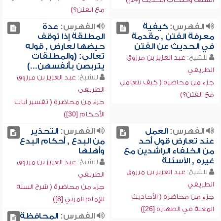
مع الفتن؟)
الفهرس:
كيفية
الفهرس:
عدة
معرفة الفتن , مقدمة
المطلقة إذا توقف
في الحديث عن الفتن
حيضها لعارض , قوله
تعالى: (والمطلقات
للشيخ:
عبد العزيز بن مرزوق
يتربصن بأنفسهن...)
الطريفي
للشيخ:
عبد العزيز بن مرزوق
جزء من محاضرة ( كيف نتعامل
الطريفي
مع الفتن؟)
جزء من محاضرة ( تفسير آيات
الأحكام [30])
الفهرس:
العمل
الفهرس:
التحذير
عند تعارض قول أحد
من البدع , أحكام البدع
من الخلفاء الراشدين مع
وأهلها
غيره , الأسئلة
للشيخ:
عبد العزيز بن مرزوق
للشيخ:
عبد العزيز بن مرزوق
الطريفي
الطريفي
جزء من محاضرة ( شرح السنة
جزء من محاضرة ( الأحاديث
للإمام المزني [8])
المعلة في الطهارة [26])
الفهرس:
المحافظة