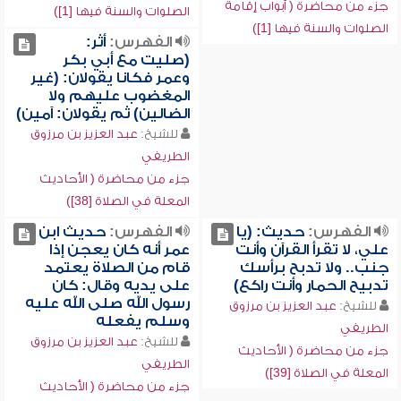
جزء من محاضرة ( أبواب إقامة
الصلوات والسنة فيها [1])
الصلوات والسنة فيها [1])
الفهرس:
أثر:
(صليت مع أبي بكر
وعمر فكانا يقولان: (غير
المغضوب عليهم ولا
الضالين) ثم يقولان: آمين)
للشيخ:
عبد العزيز بن مرزوق
الطريفي
جزء من محاضرة ( الأحاديث
المعلة في الصلاة [38])
الفهرس:
حديث: (يا
الفهرس:
حديث ابن
علي، لا تقرأ القرآن وأنت
عمر أنه كان يعجن إذا
جنب.. ولا تدبح برأسك
قام من الصلاة يعتمد
تدبيح الحمار وأنت راكع)
على يديه وقال: كان
رسول الله صلى الله عليه
للشيخ:
عبد العزيز بن مرزوق
وسلم يفعله
الطريفي
للشيخ:
عبد العزيز بن مرزوق
جزء من محاضرة ( الأحاديث
الطريفي
المعلة في الصلاة [39])
جزء من محاضرة ( الأحاديث