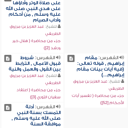
على صلاة الوتر وأداؤها
على هدي النبي صلى الله
عليه وسلم , من أحكام
وآداب الصيام
للشيخ:
عبد العزيز بن مرزوق
الطريفي
جزء من محاضرة ( هلال خير
ورشد [2])
الفهرس:
مقام
الفهرس:
شروط
إبراهيم , قوله تعالى:
قبول الأعمال , الترابط
(فيه آيات بينات مقام
بين القول والعمل والنية
إبراهيم...)
للشيخ:
عبد العزيز بن مرزوق
للشيخ:
عبد العزيز بن مرزوق
الطريفي
الطريفي
جزء من محاضرة ( اعتقاد
جزء من محاضرة ( تفسير آيات
سفيان الثوري [3])
الأحكام [52])
الفهرس:
أدلة
التمسك بسنة النبي
صلى الله عليه وسلم ,
موافقة السنة