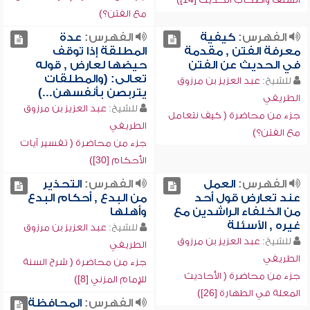
مع الفتن؟)
الفهرس:
كيفية
الفهرس:
عدة
معرفة الفتن , مقدمة
المطلقة إذا توقف
في الحديث عن الفتن
حيضها لعارض , قوله
تعالى: (والمطلقات
للشيخ:
عبد العزيز بن مرزوق
يتربصن بأنفسهن...)
الطريفي
للشيخ:
عبد العزيز بن مرزوق
جزء من محاضرة ( كيف نتعامل
الطريفي
مع الفتن؟)
جزء من محاضرة ( تفسير آيات
الأحكام [30])
الفهرس:
العمل
الفهرس:
التحذير
عند تعارض قول أحد
من البدع , أحكام البدع
من الخلفاء الراشدين مع
وأهلها
غيره , الأسئلة
للشيخ:
عبد العزيز بن مرزوق
للشيخ:
عبد العزيز بن مرزوق
الطريفي
الطريفي
جزء من محاضرة ( شرح السنة
جزء من محاضرة ( الأحاديث
للإمام المزني [8])
المعلة في الطهارة [26])
الفهرس:
المحافظة