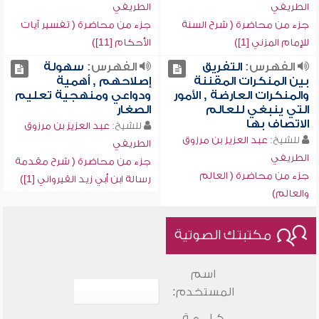
الطريفي
الطريفي
جزء من محاضرة ( شرح السنة
جزء من محاضرة ( تفسير آيات
للإمام المزني [1])
الأحكام [11])
الفهرس:
التفريق
الفهرس:
سهولة
بين المنكرات المقننة
إصلاحهم , أهمية
والمنكرات العارضة , الأمور
ودواعي ومنهجية تعليم
التي ينبغي للعالم
الصغار
الاتصاف بها
للشيخ:
عبد العزيز بن مرزوق
للشيخ:
عبد العزيز بن مرزوق
الطريفي
الطريفي
جزء من محاضرة ( شرح مقدمة
جزء من محاضرة ( العالِم
رسالة ابن أبي زيد القيرواني [1])
والعالَم)
مكتبتك الصوتية
اسم
المستخدم:
كـلـــمـة