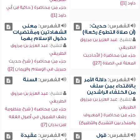
داود [1])
جزء من محاضرة ( حائية ابن أبي
داود [1])
الفهرس:
حديث:
الفهرس:
معنى
(أن صلاة التطوع ركعة)
الشهادتين ومقتضيات
دخول الإسلام بهما
للشيخ:
عبد العزيز بن مرزوق
للشيخ:
عبد العزيز بن مرزوق
الطريفي
الطريفي
جزء من محاضرة ( الأحاديث
جزء من محاضرة ( شرح حديث
المعلة في الصلاة [27])
جبريل في الإسلام والإيمان [2])
الفهرس:
دلالة الأمر
الفهرس:
السنة
بالاقتداء بمن سلف
من الخلفاء الراشدين
للشيخ:
عبد العزيز بن مرزوق
للشيخ:
عبد العزيز بن مرزوق
الطريفي
الطريفي
جزء من محاضرة ( شرح منظومة
جزء من محاضرة ( المعروف
رشف الشمول في أصول الفقه
والمنكر بين التشريع والتطبيع)
لابن بدران [7])
الفهرس:
قول
الفهرس:
عقيدة