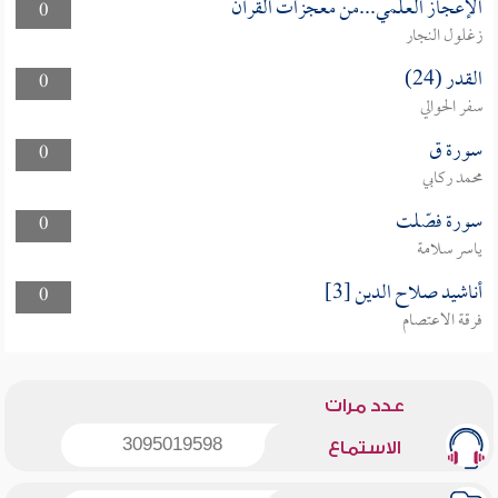
الإعجاز العلمي...من معجزات القرآن
0
زغلول النجار
القدر (24)
0
سفر الحوالي
سورة ق
0
محمد ركابي
سورة فصّلت
0
ياسر سلامة
أناشيد صلاح الدين [3]
0
فرقة الاعتصام
عدد مرات
3095019598
الاستماع