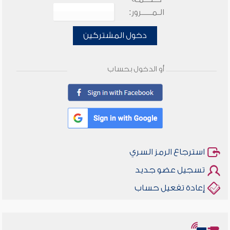
الـمـــــرور:
دخول المشتركين
أو الدخول بحساب
استرجاع الرمز السري
تسجيل عضو جديد
إعادة تفعيل حساب