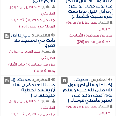
عليه وسلم سأل أبا بكر
يعزم علي)
عن الوتر، فقال أبو بكر:
للشيخ:
عبد العزيز بن مرزوق
أوتر أول الليل فإذا قمت
الطريفي
آخره صليت شفعاً...)
جزء من محاضرة ( الأحاديث
للشيخ:
عبد العزيز بن مرزوق
المعلة في الصلاة [26])
الطريفي
الفهرس:
باب إذا أذن
جزء من محاضرة ( الأحاديث
وأنت في المسجد فلا
المعلة في الصلاة [26])
تخرج
للشيخ:
عبد العزيز بن مرزوق
الطريفي
جزء من محاضرة ( أبواب الأذان
والسنة فيها)
الفهرس:
حديث:
الفهرس:
حديث: (إنا
(كنا جلوساً أمام رسول
صلينا العيد فمن شاء
الله صلى الله عليه وسلم
أن يشهد الخطبة
يوم أضحى وهو على
فليجلس...)
المنبر فأعطي قوساً...)
للشيخ:
عبد العزيز بن مرزوق
للشيخ:
عبد العزيز بن مرزوق
الطريفي
الطريفي
جزء من محاضرة ( الأحاديث