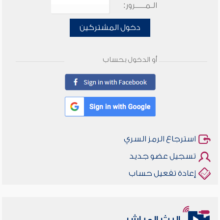
الـمـــــرور:
دخول المشتركين
أو الدخول بحساب
استرجاع الرمز السري
تسجيل عضو جديد
إعادة تفعيل حساب
البث المباشر