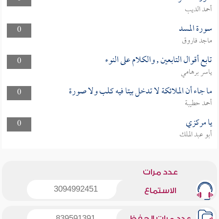
أحمد الديب
سورة المسد
0
ماجد فاروق
تابع أقوال التابعين , والكلام على النوء
0
ياسر برهامي
ما جاء أن الملائكة لا تدخل بيتا فيه كلب ولا صورة
0
أحمد حطيبة
يا مركزي
0
أبو عبد الملك
عدد مرات
3094992451
الاستماع
عدد مرات الحفظ
839591391