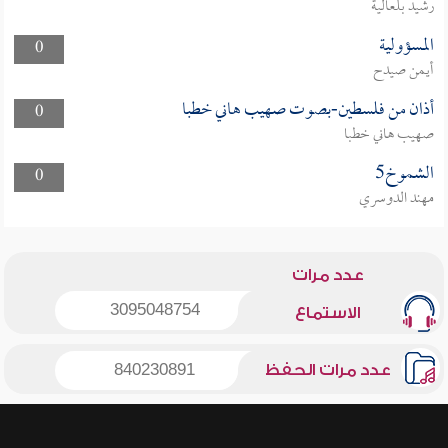
رشيد بلعالية
المسؤولية
0
أيمن صيدح
أذان من فلسطين-بصوت صهيب هاني خطبا
0
صهيب هاني خطبا
الشموخ5
0
مهند الدوسري
عدد مرات
3095048754
الاستماع
عدد مرات الحفظ
840230891