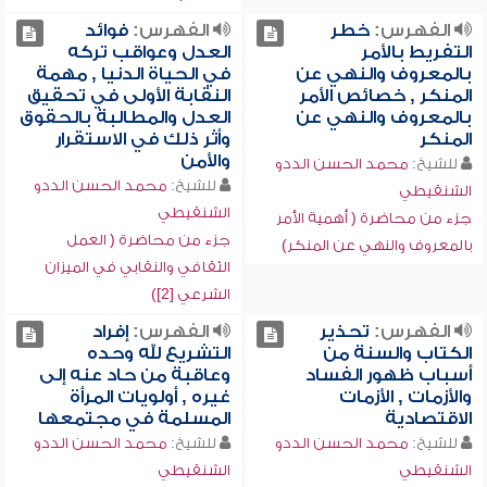
الفهرس:
خطر
الفهرس:
فوائد
التفريط بالأمر
العدل وعواقب تركه
بالمعروف والنهي عن
في الحياة الدنيا , مهمة
المنكر , خصائص الأمر
النقابة الأولى في تحقيق
بالمعروف والنهي عن
العدل والمطالبة بالحقوق
المنكر
وأثر ذلك في الاستقرار
والأمن
للشيخ:
محمد الحسن الددو
للشيخ:
محمد الحسن الددو
الشنقيطي
الشنقيطي
جزء من محاضرة ( أهمية الأمر
جزء من محاضرة ( العمل
بالمعروف والنهي عن المنكر)
الثقافي والنقابي في الميزان
الشرعي [2])
الفهرس:
تحذير
الفهرس:
إفراد
الكتاب والسنة من
التشريع لله وحده
أسباب ظهور الفساد
وعاقبة من حاد عنه إلى
والأزمات , الأزمات
غيره , أولويات المرأة
الاقتصادية
المسلمة في مجتمعها
للشيخ:
محمد الحسن الددو
للشيخ:
محمد الحسن الددو
الشنقيطي
الشنقيطي