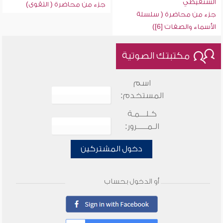
الشنقيطي
جزء من محاضرة ( التقوى)
جزء من محاضرة ( سلسلة
الأسماء والصفات [6])
مكتبتك الصوتية
اسم
المستخدم:
كـلـــمـة
الـمـــــرور:
دخول المشتركين
أو الدخول بحساب