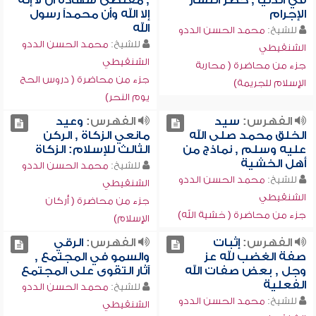
في الدنيا , خطر انتشار
, مقتضى شهادة أن لا إله
الإجرام
إلا الله وأن محمداً رسول
الله
للشيخ:
محمد الحسن الددو
للشيخ:
محمد الحسن الددو
الشنقيطي
الشنقيطي
جزء من محاضرة ( محاربة
جزء من محاضرة ( دروس الحج
الإسلام للجريمة)
يوم النحر)
الفهرس:
سيد
الفهرس:
وعيد
الخلق محمد صلى الله
مانعي الزكاة , الركن
عليه وسلم , نماذج من
الثالث للإسلام: الزكاة
أهل الخشية
للشيخ:
محمد الحسن الددو
للشيخ:
محمد الحسن الددو
الشنقيطي
الشنقيطي
جزء من محاضرة ( أركان
جزء من محاضرة ( خشية الله)
الإسلام)
الفهرس:
إثبات
الفهرس:
الرقي
صفة الغضب لله عز
والسمو في المجتمع ,
وجل , بعض صفات الله
آثار التقوى على المجتمع
الفعلية
للشيخ:
محمد الحسن الددو
للشيخ:
محمد الحسن الددو
الشنقيطي