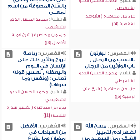
للشيخ:
محمد الحسن الددو
بالفتح المصوغة من اسم
الشنقيطي
المعنى
جزء من محاضرة ( القواعد
للشيخ:
محمد الحسن الددو
الفقهية [4])
الشنقيطي
جزء من محاضرة ( شرح لامية
الأفعال [3])
الفهرس:
الوارثون
الفهرس:
رياضة
بالنسب من الرجال ,
الروح وتأثير ذلك على
باب الوارثين من الرجال
الإنسان في النوم
واليقظة , تفسير قوله
للشيخ:
محمد الحسن الددو
تعالى: (ونفس وما
الشنقيطي
سواها)
جزء من محاضرة ( شرح متن
للشيخ:
محمد الحسن الددو
الرحبية [5])
الشنقيطي
جزء من محاضرة ( تفسير سورة
الشمس [1])
الفهرس:
مسح الله
الفهرس:
الأفضل
لظهر آدم لتمييز
من العبادات في
الشقي من السعيد من
رمضان وما يشرع