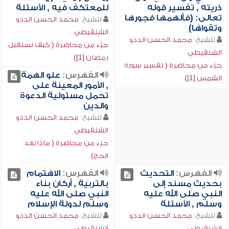
ذريته , تفسير قوله
للمعتكف فيه , الأسئلة
تعالى: (فألهمها فجورها
للشيخ:
محمد الحسن الددو
وتقواها)
الشنقيطي
للشيخ:
محمد الحسن الددو
جزء من محاضرة ( كيف نستقبل
الشنقيطي
رمضان [1])
جزء من محاضرة ( تفسير سورة
الفهرس:
علو الهمة
الشمس [1])
, الأمور المعينة على
تحمل مسئولية الدعوة
والدين
للشيخ:
محمد الحسن الددو
الشنقيطي
جزء من محاضرة ( ماذا بعد
الحج)
الفهرس:
التحديث
الفهرس:
الاهتمام
بحديث مسند إلى
بالتربية , أركان بناء
النبي صلى الله عليه
النبي صلى الله عليه
وسلم , الأسئلة
وسلم لدولة الإسلام
للشيخ:
محمد الحسن الددو
للشيخ:
محمد الحسن الددو
الشنقيطي
الشنقيطي