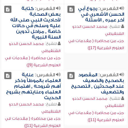
الفهرس:
رجوع أبي
الفهرس:
كتابة
الحسن الأشعري في
بعض الصحابة
آخر عمره , الأسئلة
لأحاديث النبي صلى الله
عليه وسلم في حالات
للشيخ:
محمد الحسن الددو
خاصة , مراحل تدوين
الشنقيطي
السنة النبوية
جزء من محاضرة ( مقدمات في
للشيخ:
محمد الحسن الددو
العلوم الشرعية [17])
الشنقيطي
جزء من محاضرة ( مقدمات في
العلوم الشرعية [9])
الفهرس:
المقصود
الفهرس:
عناية
بالصحيح والضعيف
العلماء بالموطأ وذكر
عند المحدثين , التصحيح
أهم شروحه , اهتمام
والتضعيف
العلماء وعنايتهم بشروح
الحديث
للشيخ:
محمد الحسن الددو
للشيخ:
محمد الحسن الددو
الشنقيطي
الشنقيطي
جزء من محاضرة ( مقدمات في
جزء من محاضرة ( مقدمات في
العلوم الشرعية [11])
العلوم الشرعية [11])