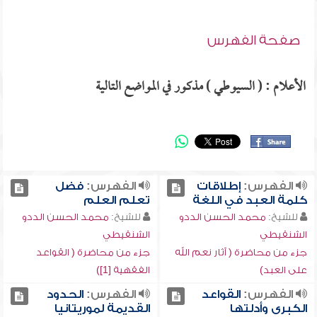
صفحة الفهرس
الأعلام : ( السيوطي ) مذكور في المواضع التالية
الفهرس:
إطلاقات
الفهرس:
فضل
كلمة العبد في اللغة
تعلم العلم
للشيخ:
محمد الحسن الددو
للشيخ:
محمد الحسن الددو
الشنقيطي
الشنقيطي
جزء من محاضرة ( آثار نعم الله
جزء من محاضرة ( القواعد
على العبد)
الفقهية [1])
الفهرس:
القواعد
الفهرس:
الحدود
الكبرى وأدلتها
القديمة لموريتانيا