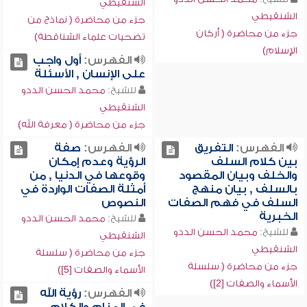
الشنقيطي
الشنقيطي
جزء من محاضرة ( نماذج من
جزء من محاضرة ( أركان
تضحيات علماء الشناقطة)
الإسلام)
الفهرس:
أول واجب
على الإنسان , الأسئلة
للشيخ:
محمد الحسن الددو
الشنقيطي
جزء من محاضرة ( معرفة الله)
الفهرس:
التفريق
الفهرس:
صفة
بين كلام السلف
الرؤية وعدم إمكان
والخلف وبيان المقصود
وقوعها في الدنيا , من
بالسلف , بيان منهج
أمثلة الصفات الواردة في
السلف في فهم الصفات
النصوص
الخبرية
للشيخ:
محمد الحسن الددو
للشيخ:
محمد الحسن الددو
الشنقيطي
الشنقيطي
جزء من محاضرة ( سلسلة
جزء من محاضرة ( سلسلة
الأسماء والصفات [5])
الأسماء والصفات [2])
الفهرس:
رؤية الله