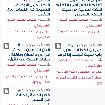
بفرض الكفاية من
النفس , كيفية
تعلم اللغة , أهمية تعلم
التخلية من الأوصاف
اللغة العربية من حيث
الذميمة في التعامل مع
الحكم الشرعي
النفس
للشيخ:
محمد الحسن الددو
للشيخ:
محمد الحسن الددو
الشنقيطي
الشنقيطي
جزء من محاضرة ( اللغة العربية)
جزء من محاضرة ( تزكية
النفوس)
الفهرس:
ترجمة
الفهرس:
حاجة
عمر بن الخطاب , شرح
أتباع التابعين للبحث
باب مبيت الجنب إذا توضأ
في ورود القرآن ودلالته ,
جهات البحث في القرآن
للشيخ:
محمد الحسن الددو
للشيخ:
محمد الحسن الددو
الشنقيطي
الشنقيطي
جزء من محاضرة ( شرح أحاديث
جزء من محاضرة ( مقدمة في
مختارة من كتاب التجريد الصريح
التفسير [2])
[2])
الفهرس:
حكم
قصر الصلاة , الصلاة
في السفر
للشيخ:
محمد الحسن الددو