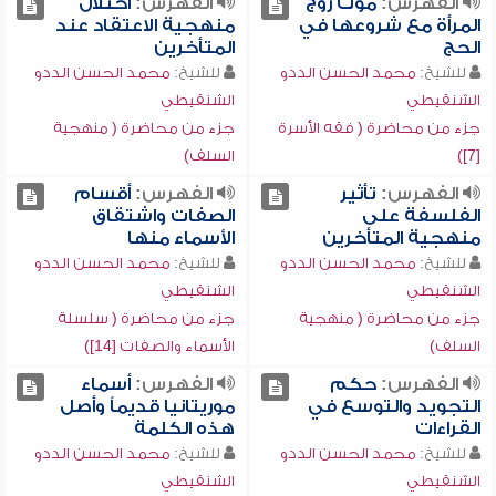
الفهرس:
موت زوج
الفهرس:
اختلال
المرأة مع شروعها في
منهجية الاعتقاد عند
الحج
المتأخرين
للشيخ:
محمد الحسن الددو
للشيخ:
محمد الحسن الددو
الشنقيطي
الشنقيطي
جزء من محاضرة ( فقه الأسرة
جزء من محاضرة ( منهجية
[7])
السلف)
الفهرس:
تأثير
الفهرس:
أقسام
الفلسفة على
الصفات واشتقاق
منهجية المتأخرين
الأسماء منها
للشيخ:
محمد الحسن الددو
للشيخ:
محمد الحسن الددو
الشنقيطي
الشنقيطي
جزء من محاضرة ( منهجية
جزء من محاضرة ( سلسلة
السلف)
الأسماء والصفات [14])
الفهرس:
حكم
الفهرس:
أسماء
التجويد والتوسع في
موريتانيا قديماً وأصل
القراءات
هذه الكلمة
للشيخ:
محمد الحسن الددو
للشيخ:
محمد الحسن الددو
الشنقيطي
الشنقيطي