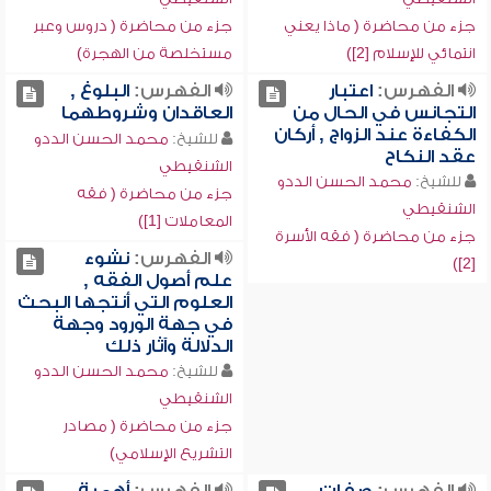
جزء من محاضرة ( ماذا يعني
جزء من محاضرة ( دروس وعبر
انتمائي للإسلام [2])
مستخلصة من الهجرة)
الفهرس:
اعتبار
الفهرس:
البلوغ ,
التجانس في الحال من
العاقدان وشروطهما
الكفاءة عند الزواج , أركان
للشيخ:
محمد الحسن الددو
عقد النكاح
الشنقيطي
للشيخ:
محمد الحسن الددو
جزء من محاضرة ( فقه
الشنقيطي
المعاملات [1])
جزء من محاضرة ( فقه الأسرة
الفهرس:
نشوء
[2])
علم أصول الفقه ,
العلوم التي أنتجها البحث
في جهة الورود وجهة
الدلالة وآثار ذلك
للشيخ:
محمد الحسن الددو
الشنقيطي
جزء من محاضرة ( مصادر
التشريع الإسلامي)