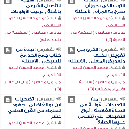
الفهرس:
صفات
الفهرس:
أهمية
الثوب الذي يجوز أن
التأصيل الشرعي
تخرج به المرأة , الأسئلة
بالأدلة , ترتيب الأولويات
للشيخ:
محمد الحسن الددو
للشيخ:
محمد الحسن الددو
الشنقيطي
الشنقيطي
جزء من محاضرة ( الحكمة في
جزء من محاضرة ( المنهجية في
الدعوة [2])
طلب العلم)
الفهرس:
الفرق بين
الفهرس:
نبذة عن
تفويض الكيف
كتاب جمع الجوامع
وتفويض المعنى , الأسئلة
للسبكي , الأسئلة
للشيخ:
محمد الحسن الددو
للشيخ:
محمد الحسن الددو
الشنقيطي
الشنقيطي
جزء من محاضرة ( سلسلة
جزء من محاضرة ( متن ابن عاشر
الأسماء والصفات [3])
[8])
الفهرس:
من
الفهرس:
تضحيات
التعبدات القولية في
ابن بو الفاضلي , جهود
الصلاة الفاتحة , أنواع
العلماء في القرن الحادي
التعبدات التي تشتمل
عشر
عليها الصلاة
للشيخ:
محمد الحسن الددو
للشيخ:
محمد الحسن الددو