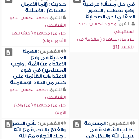
في حل مسألة فرضية
حديث: (إنما الأعمال
وهو يخطب , التطور
بالنيات) , الأسئلة
العقلي لدى الصحابة
للشيخ:
محمد الحسن الددو
للشيخ:
محمد الحسن الددو
الشنقيطي
الشنقيطي
جزء من محاضرة ( كيف ننصر
جزء من محاضرة ( مقدمة في
الله ورسوله)
التفسير [1])
الفهرس:
الهمة
العالية في رفع
الاعتداء عن الأمة , واجب
المسلمين في ضوء
الاعتداءات القائمة على
كثير من البلاد الإسلامية
للشيخ:
محمد الحسن الددو
الشنقيطي
جزء من محاضرة ( من واقع
الأمة)
الفهرس:
المسارعة
الفهرس:
تأتي النصر
بطلب الشهادة في
والفتح بالتجارة مع الله
سبيل الله والبذل في
, جزاء التجارة مع الله