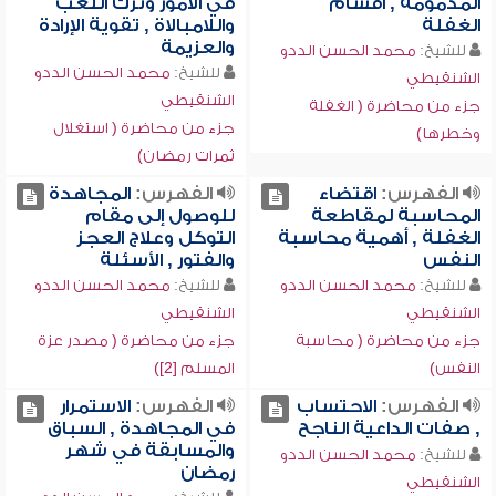
المذمومة , أقسام
في الأمور وترك اللعب
الغفلة
واللامبالاة , تقوية الإرادة
والعزيمة
للشيخ:
محمد الحسن الددو
للشيخ:
محمد الحسن الددو
الشنقيطي
الشنقيطي
جزء من محاضرة ( الغفلة
جزء من محاضرة ( استغلال
وخطرها)
ثمرات رمضان)
الفهرس:
اقتضاء
الفهرس:
المجاهدة
المحاسبة لمقاطعة
للوصول إلى مقام
الغفلة , أهمية محاسبة
التوكل وعلاج العجز
النفس
والفتور , الأسئلة
للشيخ:
محمد الحسن الددو
للشيخ:
محمد الحسن الددو
الشنقيطي
الشنقيطي
جزء من محاضرة ( محاسبة
جزء من محاضرة ( مصدر عزة
النفس)
المسلم [2])
الفهرس:
الاحتساب
الفهرس:
الاستمرار
, صفات الداعية الناجح
في المجاهدة , السباق
والمسابقة في شهر
للشيخ:
محمد الحسن الددو
رمضان
الشنقيطي