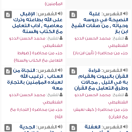
المؤمنين)
الفهرس:
غلبة
الفهرس:
الإقبال
النصيحة في دروسه
على الله بطاعته وترك
وحياته , من صفات الشيخ
معاصيه , آداب التعامل
ابن باز
مع الكتاب والسنة
للشيخ:
محمد الحسن الددو
للشيخ:
محمد الحسن الددو
الشنقيطي
الشنقيطي
جزء من محاضرة ( تأبين ابن باز)
جزء من محاضرة ( ضوابط
التعامل مع الكتاب والسنة)
الفهرس:
قراءة
الفهرس:
النجاة من
القرآن بالبيوت والقيام
العذاب , ترغيب الله
به في الليل , مجالات
لعباده المؤمنين بالتجارة
وطرق التعامل مع القرآن
معه
للشيخ:
محمد الحسن الددو
للشيخ:
محمد الحسن الددو
الشنقيطي
الشنقيطي
جزء من محاضرة ( كيف نعيش
جزء من محاضرة ( التجارة مع
مع القرآن)
الله)
الفهرس:
الغفلة
الفهرس:
الجدية