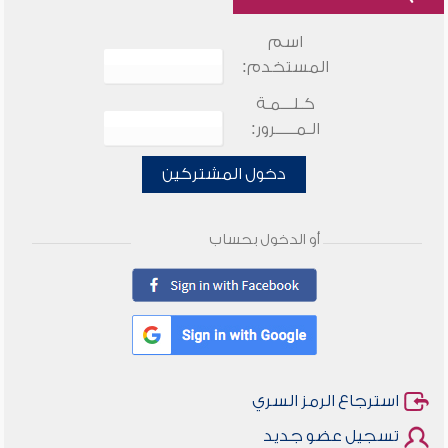
اسم
المستخدم:
كـلـــمـة
الـمـــــرور:
دخول المشتركين
أو الدخول بحساب
استرجاع الرمز السري
تسجيل عضو جديد