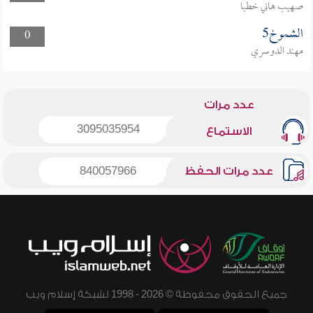
صهيب هاني خطبا
الشموخ5
0
مهند الدوسري
عدد مرات
3095035954
الاستماع
عدد مرات الحفظ
840057966
جميع الحقوق محفوظة © 2026 - 1998 لشبكة إسلام ويب