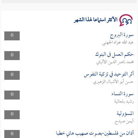
الأكثر استماعا لهذا الشهر
سورة البروج
0
عبد الله عواد الجهني
حكم العمل فى البنوك
0
محمد ناصر الدين الألباني
أثر التوحيد في تزكية النفوس
0
حسن أبو الأشبال الزهيري
سورة النساء
0
رشيد بلعالية
المسؤولية
0
أيمن صيدح
أذان من فلسطين-بصوت صهيب هاني خطبا
0