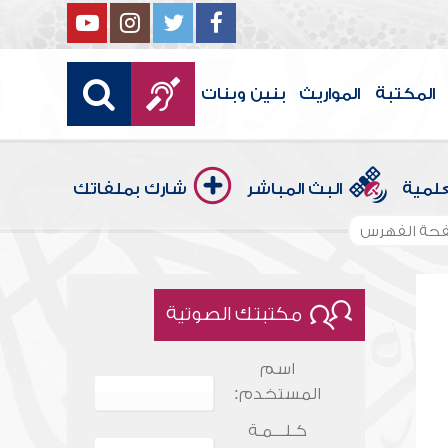
المكتبة
المواريث
بنين وبنات
علمية
البث المباشر
شارك بملفاتك
حة الفهرس
مكتبتك الصوتية
اسم
المستخدم:
كـلـــمـة