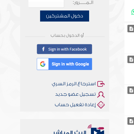
الـمـــــرور:
دخول المشتركين
أو الدخول بحساب
استرجاع الرمز السري
تسجيل عضو جديد
إعادة تفعيل حساب
البث المباشر