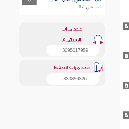
أذان - السيد متولي العال - لبنان
0
السيد متولي العال
عدد مرات
الاستماع
3095017959
عدد مرات الحفظ
839856326