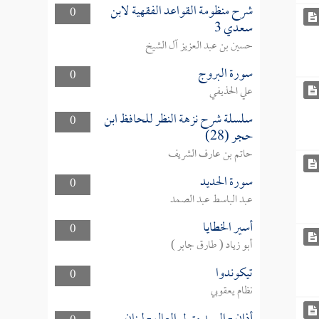
شرح منظومة القواعد الفقهية لابن
0
سعدي 3
حسين بن عبد العزيز آل الشيخ
سورة البروج
0
علي الحذيفي
سلسلة شرح نزهة النظر للحافظ ابن
0
حجر (28)
حاتم بن عارف الشريف
سورة الحديد
0
عبد الباسط عبد الصمد
أسير الخطايا
0
أبو زياد ( طارق جابر )
تيكوندوا
0
نظام يعقوبي