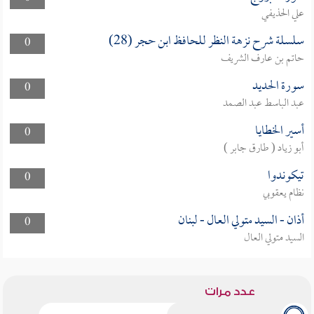
علي الحذيفي
سلسلة شرح نزهة النظر للحافظ ابن حجر (28)
0
حاتم بن عارف الشريف
سورة الحديد
0
عبد الباسط عبد الصمد
أسير الخطايا
0
أبو زياد ( طارق جابر )
تيكوندوا
0
نظام يعقوبي
أذان - السيد متولي العال - لبنان
0
السيد متولي العال
عدد مرات