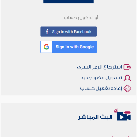
أو الدخول بحساب
استرجاع الرمز السري
تسجيل عضو جديد
إعادة تفعيل حساب
البث المباشر
أخلاقنا أصالة ومعاصرة