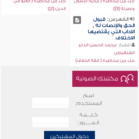
جزء من محاضرة ( محبة الرسول
جزء من محاضرة ( الغلو في
ونصرته [3])
الدين [2])
الفهرس:
قبول
الحق والإنصات له ,
الآداب التي يقتضيها
الاختلاف
للشيخ:
محمد الحسن الددو
الشنقيطي
جزء من محاضرة ( فقه الخلاف)
مكتبتك الصوتية
اسم
المستخدم:
كـلـــمـة
الـمـــــرور:
دخول المشتركين