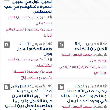
الجيل الأول في سبيل
الدعوة وتفانيهم في حب
المصطفى
للشيخ:
محمد الحسن الددو
الشنقيطي
جزء من محاضرة ( الجيل الرباني
الأول)
الفهرس:
براءة
الفهرس:
إثبات
الدين من التكلف
صفة الحكم لله عز
وجل
للشيخ:
محمد الحسن الددو
للشيخ:
محمد الحسن الددو
الشنقيطي
الشنقيطي
جزء من محاضرة ( الوسطية في
جزء من محاضرة ( سلسلة
الإسلام)
الأسماء والصفات [8])
الفهرس:
أعداء
الفهرس:
العدل في
محمد صلى الله عليه
إعطاء الآخرين حرية
وسلم وأتباعه , سنة الله
التعبير وما يقابله من
في وجود أعداء الرسل
حرية القبول والرد , ما
يقتضيه العدل بين الناس
للشيخ:
محمد الحسن الددو