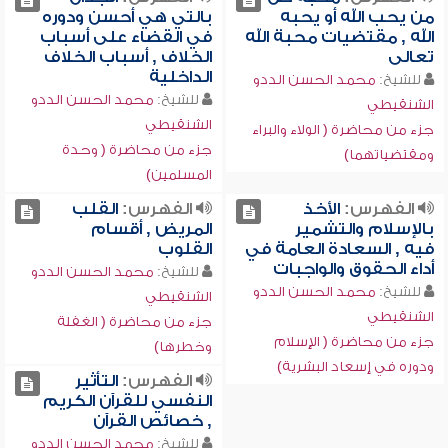
من يحب الله أو يحبه
بالتي هي أحسن ودوره
الله , مقتضيات محبة الله
في القضاء على أسباب
تعالى
الخلاف , أسباب الخلاف
الداخلية
للشيخ:
محمد الحسن الددو
للشيخ:
محمد الحسن الددو
الشنقيطي
الشنقيطي
جزء من محاضرة ( الولاء والبراء
جزء من محاضرة ( وحدة
ومقتضياتهما)
المسلمين)
الفهرس:
الأخذ
الفهرس:
القلب
بالإسلام والتشمير
المريض , أقسام
فيه , السعادة العامة في
القلوب
أداء الحقوق والواجبات
للشيخ:
محمد الحسن الددو
للشيخ:
محمد الحسن الددو
الشنقيطي
الشنقيطي
جزء من محاضرة ( الغفلة
جزء من محاضرة ( الإسلام
وخطرها)
ودوره في إسعاد البشرية)
الفهرس:
التأثير
النفسي للقرآن الكريم
, خصائص القرآن
للشيخ:
محمد الحسن الددو