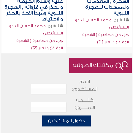
الهجرة , المقدمات
عليه وسلم الحيطة
والممهدات للهجرة
والحذر في غزواته , الهجرة
النبوية
النبوية ومبدأ الأخذ بالحذر
والاحتياط
للشيخ:
محمد الحسن الددو
للشيخ:
محمد الحسن الددو
الشنقيطي
الشنقيطي
جزء من محاضرة ( الهجرة-
جزء من محاضرة ( الهجرة-
الوقائع والعبر [1])
الوقائع والعبر [2])
مكتبتك الصوتية
اسم
المستخدم:
كـلـــمـة
الـمـــــرور:
دخول المشتركين