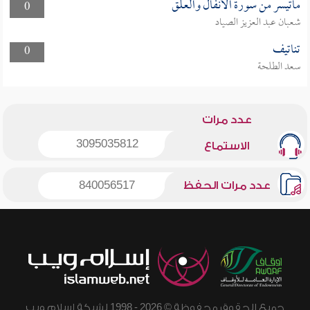
ماتيسر من سورة الأنفال والعلق
0
شعبان عبد العزيز الصياد
تناتيف
0
سعد الطلحة
عدد مرات
3095035812
الاستماع
عدد مرات الحفظ
840056517
جميع الحقوق محفوظة © 2026 - 1998 لشبكة إسلام ويب