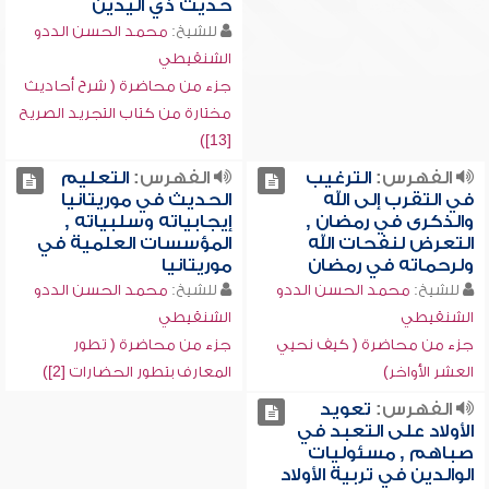
حديث ذي اليدين
للشيخ:
محمد الحسن الددو
الشنقيطي
جزء من محاضرة ( شرح أحاديث
مختارة من كتاب التجريد الصريح
[13])
الفهرس:
الترغيب
الفهرس:
التعليم
في التقرب إلى الله
الحديث في موريتانيا
والذكرى في رمضان ,
إيجابياته وسلبياته ,
التعرض لنفحات الله
المؤسسات العلمية في
ولرحماته في رمضان
موريتانيا
للشيخ:
محمد الحسن الددو
للشيخ:
محمد الحسن الددو
الشنقيطي
الشنقيطي
جزء من محاضرة ( كيف نحيي
جزء من محاضرة ( تطور
العشر الأواخر)
المعارف بتطور الحضارات [2])
الفهرس:
تعويد
الأولاد على التعبد في
صباهم , مسئوليات
الوالدين في تربية الأولاد