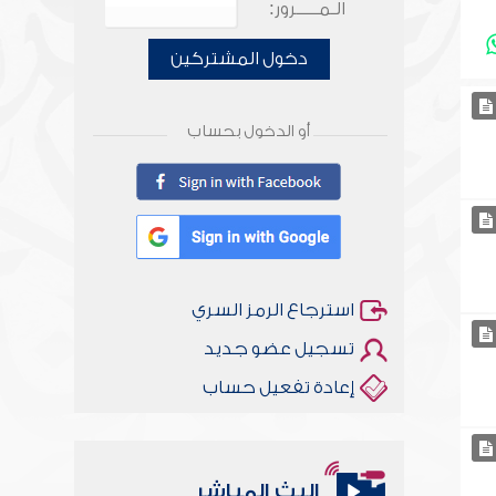
الـمـــــرور:
دخول المشتركين
أو الدخول بحساب
استرجاع الرمز السري
تسجيل عضو جديد
إعادة تفعيل حساب
البث المباشر