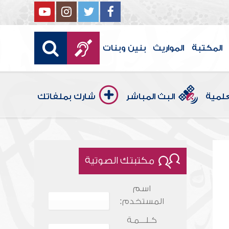
المكتبة
المواريث
بنين وبنات
علمية
البث المباشر
شارك بملفاتك
مكتبتك الصوتية
اسم
المستخدم:
كـلـــمـة