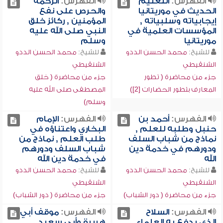
الفهرس:
التعليم
الفهرس:
الرحمة
الحديث في موريتانيا
والحرص على نفع
إيجابياته وسلبياته ,
المؤمنين , ركائز خلق
المؤسسات العلمية في
النبي صلى الله عليه
موريتانيا
وسلم
للشيخ:
محمد الحسن الددو
للشيخ:
محمد الحسن الددو
الشنقيطي
الشنقيطي
جزء من محاضرة ( تطور
جزء من محاضرة ( خلق
المعارف بتطور الحضارات [2])
المصطفى صلى الله عليه
وسلم)
الفهرس:
أحمد بن
الفهرس:
الإمام
حنبل وطلبه للعلم ,
البخاري واعتناؤه في
نماذج من شباب السلف
طلب العلم , نماذج من
ودورهم في خدمة دين
شباب السلف ودورهم
الله
في خدمة دين الله
للشيخ:
محمد الحسن الددو
للشيخ:
محمد الحسن الددو
الشنقيطي
الشنقيطي
جزء من محاضرة ( دور الشباب)
جزء من محاضرة ( دور الشباب)
الفهرس:
السلاح
الفهرس:
موقف أبي
الذي يدفع به العلماء
هريرة وأبي سعيد