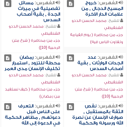
الفهرس:
خروج
الفهرس:
مسائل
المسيح الدجال , من
تفصيلية في ميراث
علامات الدار الآخرة
الجدة , بقية أصحاب
السدس
للشيخ:
محمد الحسن الددو
للشيخ:
محمد الحسن الددو
الشنقيطي
الشنقيطي
جزء من محاضرة ( يوم القيامة
جزء من محاضرة ( شرح متن
وتفاوت الناس فيه)
الرحبية [10])
الفهرس:
عدد
الفهرس:
رمضان
الجدات الوارثات , بقية
محطة للتزود , استمرار
أصحاب السدس
تكليف الإنسان مدى العمر
للشيخ:
محمد الحسن الددو
للشيخ:
محمد الحسن الددو
الشنقيطي
الشنقيطي
جزء من محاضرة ( شرح متن
جزء من محاضرة ( كيف نستفيد
الرحبية [10])
من رمضان)
الفهرس:
نقص
الفهرس:
التعرف
الثقة بالمستقبل ,
على الناس قبل
صوارف الإنسان عن نصرة
دعوتهم , مظاهر الحكمة
الله ورسوله والحكمة
في الدعوة إلى الله