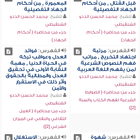
قبل القتال , من أحكام
المعمورة , من أحكام
الجهاد التفصيلية
الجهاد التفصيلية
للشيخ:
محمد الحسن الددو
للشيخ:
محمد الحسن الددو
الشنقيطي
الشنقيطي
جزء من محاضرة ( أحكام
جزء من محاضرة ( أحكام
الجهاد)
الجهاد)
الفهرس:
مرتبة
الفهرس:
فوائد
اجتهاد التخريج , مراتب
العدل وعواقب تركه
فهم النصوص الشرعية
في الحياة الدنيا , مهمة
لمن يفهم اللغة العربية
النقابة الأولى في تحقيق
العدل والمطالبة بالحقوق
للشيخ:
محمد الحسن الددو
وأثر ذلك في الاستقرار
الشنقيطي
والأمن
جزء من محاضرة ( الضوابط
للشيخ:
محمد الحسن الددو
الشرعية لفهم الكتاب والسنة
الشنقيطي
[2])
جزء من محاضرة ( العمل
الثقافي والنقابي في الميزان
الشرعي [2])
الفهرس:
شهوة
الفهرس:
الاستغلال