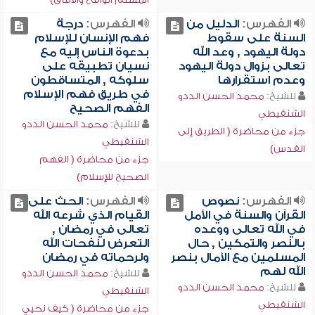
الفهرس:
الدليل من
الفهرس:
درجة
السنة على سقوط
فهم الإنسان للإسلام
دولة اليهود , وعد الله
بدعوة الناس إليه مع
تعالى بزوال دولة اليهود
نسيان تطبيقه على
وعدم استقرارها
سلوكه , المتساقطون
في طريق فهم الإسلام
للشيخ:
محمد الحسن الددو
الفهم الصحيح
الشنقيطي
للشيخ:
محمد الحسن الددو
جزء من محاضرة ( الطريق إلى
الشنقيطي
القدس)
جزء من محاضرة ( الفهم
الصحيح للإسلام)
الفهرس:
نصوص
الفهرس:
الحث على
القرآن والسنة في الأمل
القيام الذي شرعه الله
في الله تعالى ووعده
تعالى في رمضان ,
بالنصر والتمكين , حال
التعرض لنفحات الله
المسلمين مع الآمال بنصر
ولرحماته في رمضان
الله لهم
للشيخ:
محمد الحسن الددو
للشيخ:
محمد الحسن الددو
الشنقيطي
الشنقيطي
جزء من محاضرة ( كيف نحيي