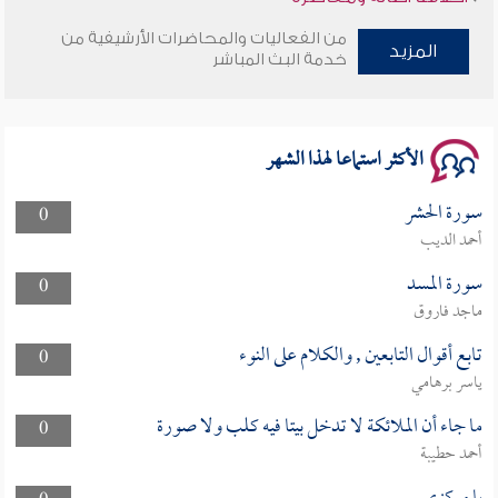
من الفعاليات والمحاضرات الأرشيفية من
وأمنهم من خوف 9
المزيد
خدمة البث المباشر
سلسلة محاضرات نفحات رمضانية 1444هـ
الأكثر استماعا لهذا الشهر
سورة الحشر
0
أحمد الديب
سورة المسد
0
ماجد فاروق
تابع أقوال التابعين , والكلام على النوء
0
ياسر برهامي
ما جاء أن الملائكة لا تدخل بيتا فيه كلب ولا صورة
0
أحمد حطيبة