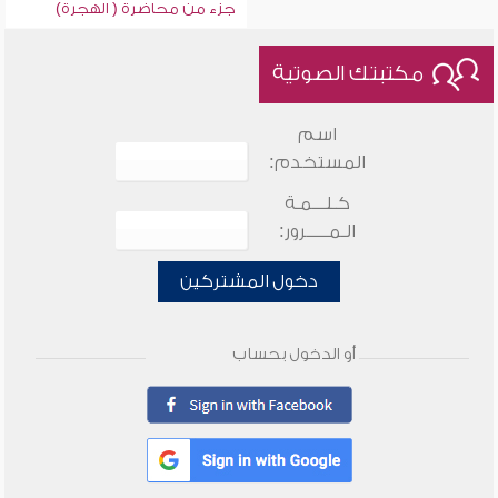
جزء من محاضرة ( الهجرة)
مكتبتك الصوتية
اسم
المستخدم:
كـلـــمـة
الـمـــــرور:
دخول المشتركين
أو الدخول بحساب