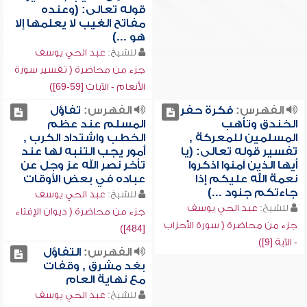
قوله تعالى: (وعنده
مفاتح الغيب لا يعلمها إلا
هو ...)
للشيخ:
عبد الحي يوسف
جزء من محاضرة ( تفسير سورة
الأنعام - الآيات [59-69])
الفهرس:
فكرة حفر
الفهرس:
تفاؤل
الخندق وتأهب
المسلم عند عظم
المسلمين للمعركة ,
الخطب واشتداد الكرب ,
تفسير قوله تعالى: (يا
أمور يجب التنبه لها عند
أيها الذين آمنوا اذكروا
تأخر نصر الله عز وجل عن
نعمة الله عليكم إذا
عباده في بعض الأوقات
جاءتكم جنود ...)
للشيخ:
عبد الحي يوسف
للشيخ:
عبد الحي يوسف
جزء من محاضرة ( ديوان الإفتاء
جزء من محاضرة ( سورة الأحزاب
[484])
- الآية [9])
الفهرس:
التفاؤل
بغد مشرق , وقفات
مع نهاية العام
للشيخ:
عبد الحي يوسف