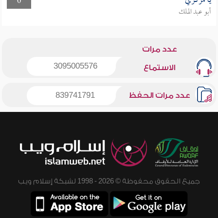
يا مركزي
0
أبو عبد الملك
عدد مرات
3095005576
الاستماع
عدد مرات الحفظ
839741791
جميع الحقوق محفوظة © 2026 - 1998 لشبكة إسلام ويب