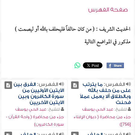
صفحة الفهرس
الحديث الشريف : ( من كان حالفاً فليحلف بالله أو ليصمت )
مذكور في المواضع التالية
الفهرس:
ما يترتب
الفهرس:
الفرق بين
على من حلف بالله
الآيتين الأوليين من
وبالطلاق ألا يعمل عملاً
سورة الكافرون وبين
فحنث
الآيتين الأخريين
للشيخ:
عبد الحي يوسف
للشيخ:
عبد الحي يوسف
جزء من محاضرة ( ديوان الإفتاء
جزء من محاضرة ( واحة القرآن -
[756])
سورة الكافرون)
الفهرس:
الحلف
الفهرس:
الحلف