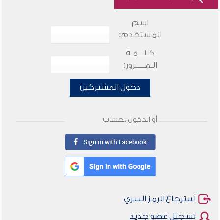
اسم
المستخدم:
كـلـــمـة
الـمـــــرور:
دخول المشتركين
أو الدخول بحساب
استرجاع الرمز السري
تسجيل عضو جديد