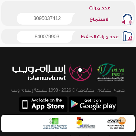
عدد مرات
3095037412
الاستماع
عدد مرات الحفظ
840079903
جميع الحقوق محفوظة © 2026 - 1998 لشبكة إسلام ويب