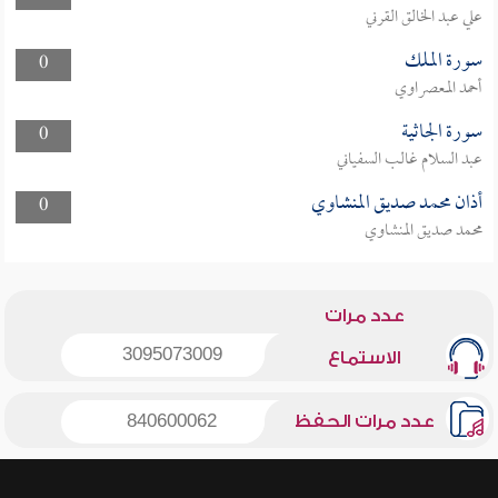
علي عبد الخالق القرني
سورة الملك
0
أحمد المعصراوي
سورة الجاثية
0
عبد السلام غالب السفياني
أذان محمد صديق المنشاوي
0
محمد صديق المنشاوي
عدد مرات
3095073009
الاستماع
عدد مرات الحفظ
840600062