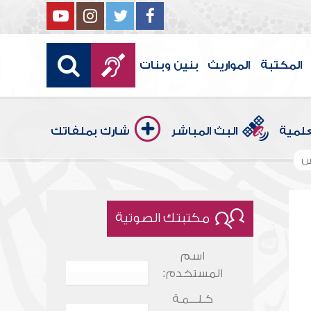
المكتبة
المواريث
بنين وبنات
علمية
البث المباشر
شارك بملفاتك
س
مكتبتك الصوتية
اسم
المستخدم:
كـلـــمـة