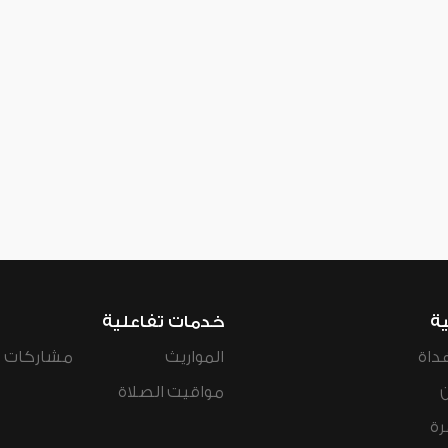
ية
خدمات تفاعلية
داة
المواريث
مشاركات ال
مواقيت الصلاة
رة