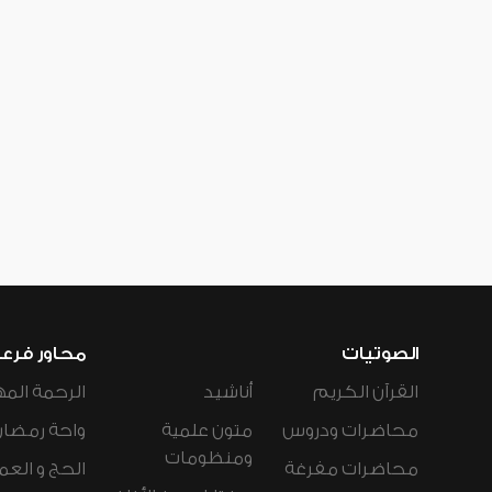
الصوتيات
محاور فرع
القرآن الكريم
أناشيد
الرحمة المه
محاضرات ودروس
متون علمية
واحة رمضان
ومنظومات
محاضرات مفرغة
الحج و العم