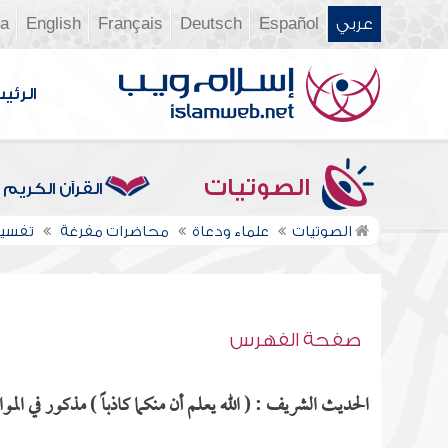
عربي
Español
Deutsch
Français
English
ia
الرئي
الصوتيات
القرآن الكريم
الصوتيات
علماء ودعاة
محاضرات مفرغة
تفسير سور
صفحة الفهرس
الحديث الشريف : ( الله يعلم أن منكما كاذباً ) مذكور في الموا