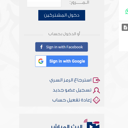
الـمـــــرور:
دخول المشتركين
أو الدخول بحساب
استرجاع الرمز السري
تسجيل عضو جديد
إعادة تفعيل حساب
البث المباشر