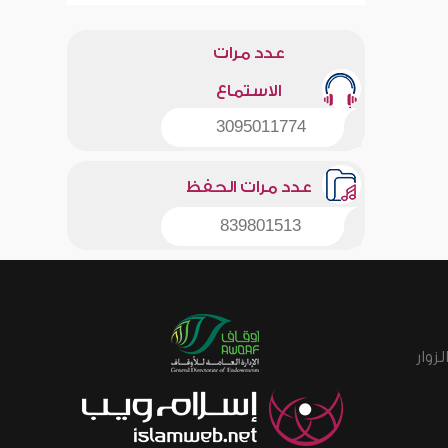
عدد مرات
الاستماع
3095011774
عدد مرات الحفظ
839801513
زوار