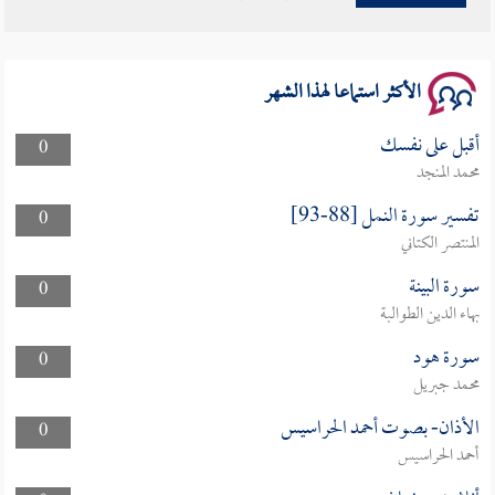
سلسلة محاضرات نفحات رمضانية 1444هـ
الأكثر استماعا لهذا الشهر
أقبل على نفسك
0
محمد المنجد
تفسير سورة النمل [88-93]
0
المنتصر الكتاني
سورة البينة
0
بهاء الدين الطوالبة
سورة هود
0
محمد جبريل
الأذان- بصوت أحمد الحراسيس
0
أحمد الحراسيس