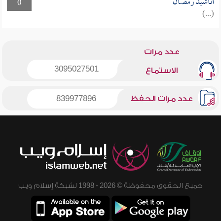
أناشيد رمضان
0
(...)
عدد مرات
3095027501
الاستماع
عدد مرات الحفظ
839977896
جميع الحقوق محفوظة © 2026 - 1998 لشبكة إسلام ويب