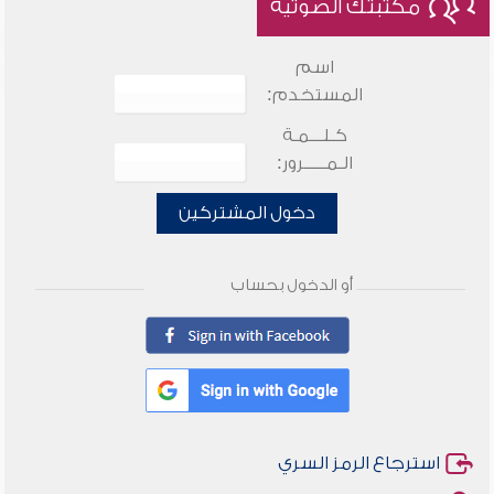
مكتبتك الصوتية
اسم
المستخدم:
كـلـــمـة
الـمـــــرور:
دخول المشتركين
أو الدخول بحساب
استرجاع الرمز السري