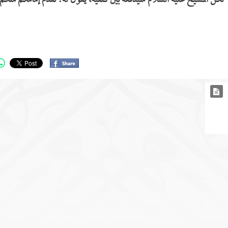
ً- لكن المسيح عليه السلام سيدفعه بين كتفيه، يقول له: تقدم إمامكم منكم