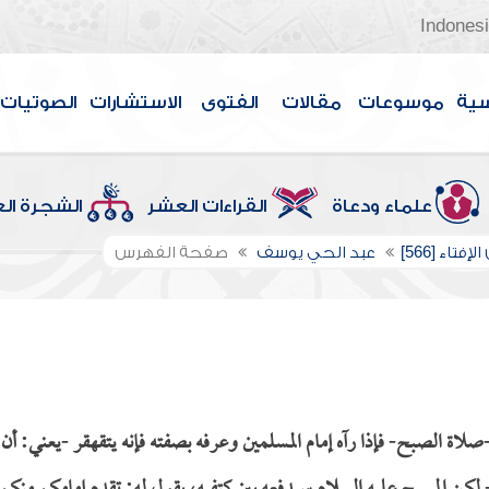
Indones
سية
موسوعات
مقالات
الفتوى
الاستشارات
الصوتيات
علماء ودعاة
القراءات العشر
الشجرة ال
إفتاء [566]
عبد الحي يوسف
صفحة الفهرس
اة الصبح- فإذا رآه إمام المسلمين وعرفه بصفته فإنه يتقهقر -يعني: أن