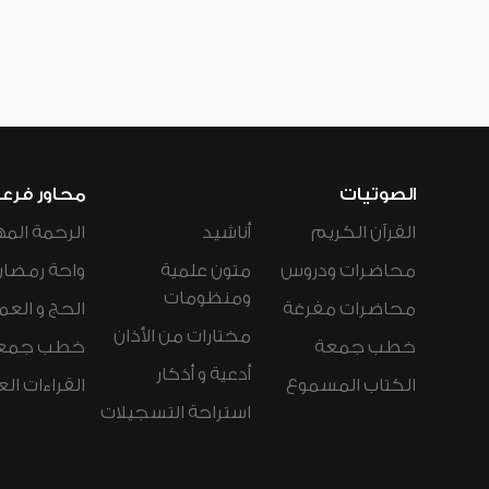
الصوتيات
محاور فرع
القرآن الكريم
أناشيد
الرحمة المه
محاضرات ودروس
متون علمية
واحة رمضان
ومنظومات
محاضرات مفرغة
الحج و العم
مختارات من الأذان
خطب جمعة
خطب جمع
أدعية و أذكار
الكتاب المسموع
القراءات ال
استراحة التسجيلات