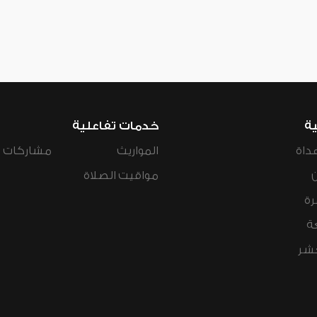
ية
خدمات تفاعلية
داة
المواريث
مشاركات ال
مواقيت الصلاة
رة
ة
عشر