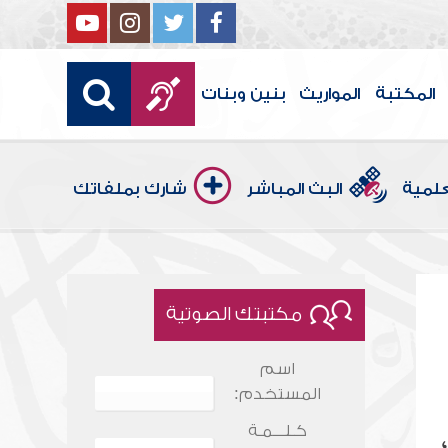
المكتبة
المواريث
بنين وبنات
علمية
البث المباشر
شارك بملفاتك
مكتبتك الصوتية
اسم
المستخدم:
كـلـــمـة