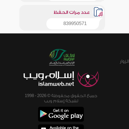
عدد مرات الحفظ
839950571
زوار
جميع الحقوق محفوظة © 2026 - 1998
لشبكة إسلام ويب