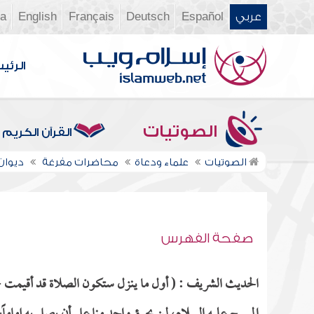
عربي
Español
Deutsch
Français
English
ia
الرئي
الصوتيات
القرآن الكريم
الصوتيات
علماء ودعاة
محاضرات مفرغة
ديوان ال
صفحة الفهرس
الحديث الشريف : ( أول ما ينزل ستكون الصلاة قد أقيمت -صل