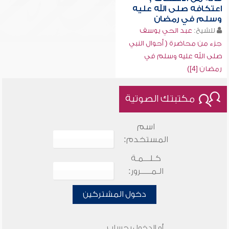
اعتكافه صلى الله عليه
وسلم في رمضان
للشيخ:
عبد الحي يوسف
جزء من محاضرة ( أحوال النبي
صلى الله عليه وسلم في
رمضان [4])
مكتبتك الصوتية
اسم
المستخدم:
كـلـــمـة
الـمـــــرور:
دخول المشتركين
أو الدخول بحساب