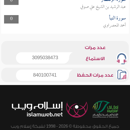
0
عبد الرشيد بن الشيخ علي صوفي
سورة النبأ
0
أحمد المعصراوي
عدد مرات
3095038473
الاستماع
عدد مرات الحفظ
840100741
جميع الحقوق محفوظة © 2026 - 1998 لشبكة إسلام ويب