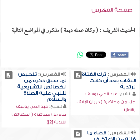
صفحة الفهرس
الحديث الشريف : ( وكان عمله ديمة ) مذكور في المواضع التالية
الفهرس:
ترك الفتاة
الفهرس:
تلخيص
النقاب بعد أن كانت
لما سبق ذكره من
ترتديه
الخصائص التشريعية
للنبي عليه الصلاة
للشيخ:
عبد الحي يوسف
والسلام
جزء من محاضرة ( ديوان الإفتاء
للشيخ:
عبد الحي يوسف
[566])
جزء من محاضرة ( الخصائص
النبوية [2])
الفهرس:
قضاء ما
فاته من الاعتكاف ,