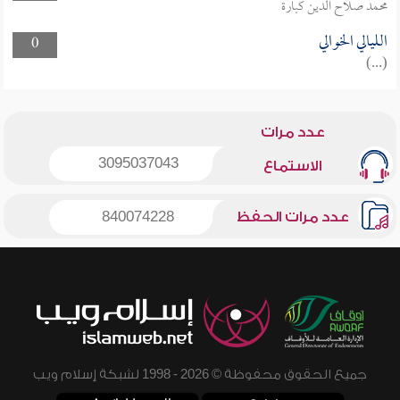
محمد صلاح الدين كبارة
الليالي الخوالي
0
(...)
عدد مرات
3095037043
الاستماع
عدد مرات الحفظ
840074228
جميع الحقوق محفوظة © 2026 - 1998 لشبكة إسلام ويب