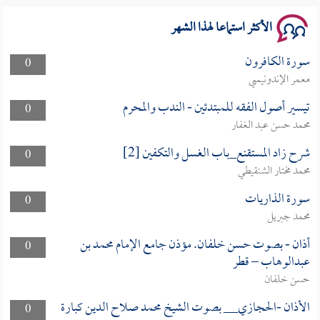
الأكثر استماعا لهذا الشهر
سورة الكافرون
0
معمر الإندونيسي
تيسير أصول الفقه للمبتدئين - الندب والمحرم
0
محمد حسن عبد الغفار
شرح زاد المستقنع_باب الغسل والتكفين [2]
0
محمد مختار الشنقيطي
سورة الذاريات
0
محمد جبريل
أذان - بصوت حسن خلفان. مؤذن جامع الإمام محمد بن
0
عبدالوهاب – قطر
حسن خلفان
الأذان -الحجازي__ بصوت الشيخ محمد صلاح الدين كبارة
0