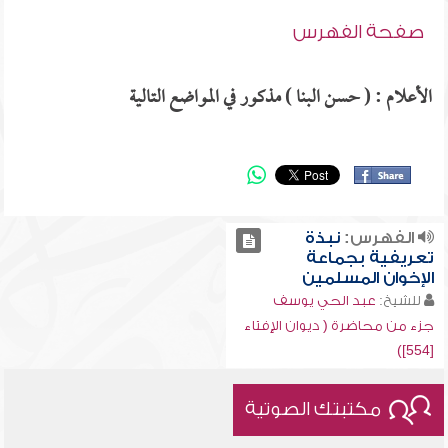
صفحة الفهرس
الأعلام : ( حسن البنا ) مذكور في المواضع التالية
الفهرس:
نبذة
تعريفية بجماعة
الإخوان المسلمين
للشيخ:
عبد الحي يوسف
جزء من محاضرة ( ديوان الإفتاء
[554])
مكتبتك الصوتية