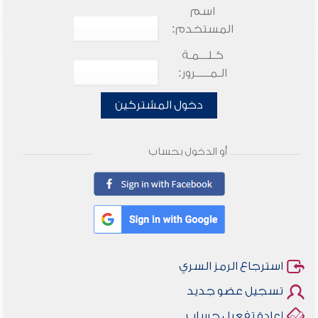
اسم
المستخدم:
كـلـــمـة
الـمـــــرور:
دخول المشتركين
أو الدخول بحساب
استرجاع الرمز السري
تسجيل عضو جديد
إعادة تفعيل حساب