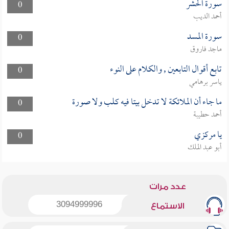
سورة الحشر
0
أحمد الديب
سورة المسد
0
ماجد فاروق
تابع أقوال التابعين , والكلام على النوء
0
ياسر برهامي
ما جاء أن الملائكة لا تدخل بيتا فيه كلب ولا صورة
0
أحمد حطيبة
يا مركزي
0
أبو عبد الملك
عدد مرات
3094999996
الاستماع