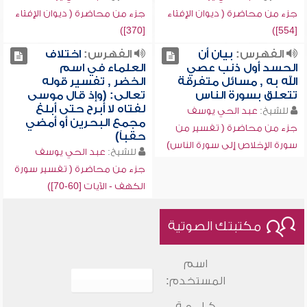
جزء من محاضرة ( ديوان الإفتاء
جزء من محاضرة ( ديوان الإفتاء
[370])
[554])
الفهرس:
بيان أن
الفهرس:
اختلاف
الحسد أول ذنب عصي
العلماء في اسم
الله به , مسائل متفرقة
الخضر , تفسير قوله
تتعلق بسورة الناس
تعالى: (وإذ قال موسى
لفتاه لا أبرح حتى أبلغ
للشيخ:
عبد الحي يوسف
مجمع البحرين أو أمضي
جزء من محاضرة ( تفسير من
حقباً)
سورة الإخلاص إلى سورة الناس)
للشيخ:
عبد الحي يوسف
جزء من محاضرة ( تفسير سورة
الكهف - الآيات [60-70])
مكتبتك الصوتية
اسم
المستخدم:
كـلـــمـة