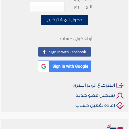
الـمـــــرور:
دخول المشتركين
أو الدخول بحساب
استرجاع الرمز السري
تسجيل عضو جديد
إعادة تفعيل حساب