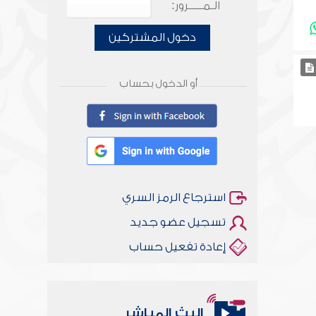
الـمـــــرور:
دخول المشتركين
أو الدخول بحساب
استرجاع الرمز السري
تسجيل عضو جديد
إعادة تفعيل حساب
البث المباشر