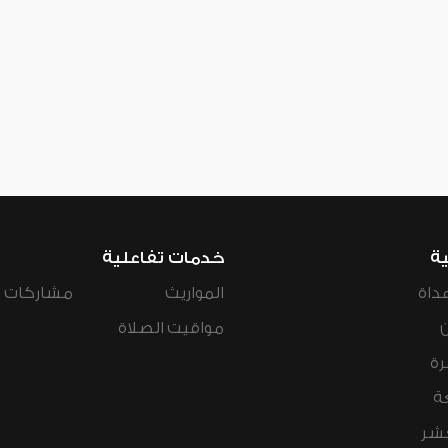
ية
خدمات تفاعلية
داة
المواريث
مشاركات ال
مواقيت الصلاة
رة
ة
عشر