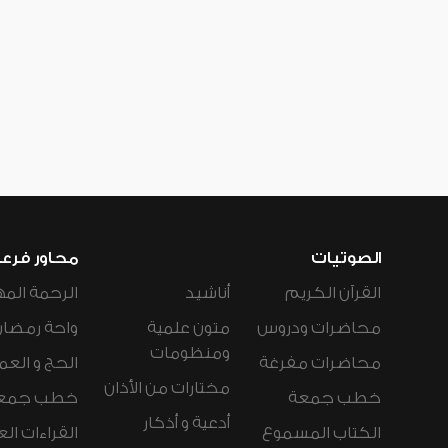
الصوتيات
محاور فرع
القرآن الكريم
أناشيد
الرحمة المه
محاضرات ودروس
متون علمية
واحة رمضان
ومنظومات
محاضرات مفرغة
الحج و العم
مختارات من الأذان
خطب جمعة
خطب جمع
أدعية و أذكار
الكتاب المسموع
القراءات ال