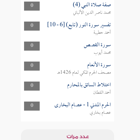
صفة صلاة النبي (4)
0
محمد ناصر الدين الألباني
تفسير سورة النور (تابع) [6 - 10]
0
أحمد حطيبة
سورة القصص
0
محمد أيوب
سورة الأنعام
0
مصحف الحرم المكي لعام 1426هـ
اختلاط السائق بالمحارم
0
أحمد القطان
الحرم المدني 1 - عصام البخارى
0
عصام بخاري
عدد مرات