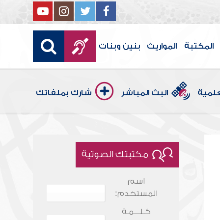
المكتبة
المواريث
بنين وبنات
علمية
البث المباشر
شارك بملفاتك
مكتبتك الصوتية
اسم
المستخدم:
كـلـــمـة