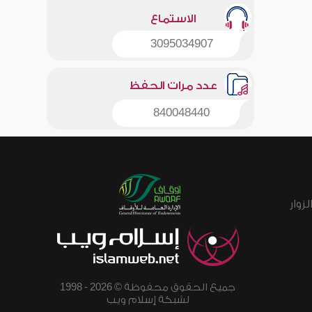
الاستماع
3095034907
عدد مرات الحفظ
840048440
زوار
جميع الحقوق محفوظة © 2026 - 1998
لشبكة إسلام ويب