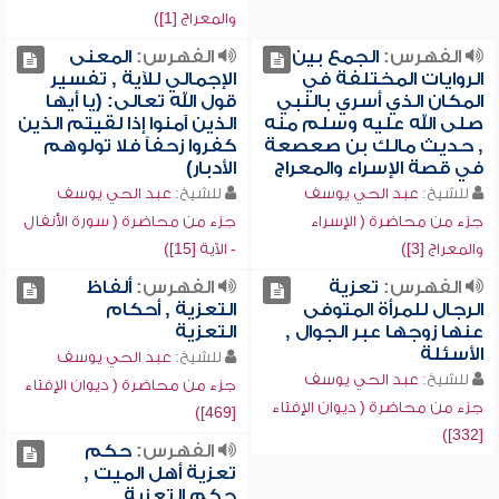
والمعراج [1])
الفهرس:
الجمع بين
الفهرس:
المعنى
الروايات المختلفة في
الإجمالي للآية , تفسير
المكان الذي أسري بالنبي
قول الله تعالى: (يا أيها
صلى الله عليه وسلم منه
الذين آمنوا إذا لقيتم الذين
, حديث مالك بن صعصعة
كفروا زحفاً فلا تولوهم
في قصة الإسراء والمعراج
الأدبار)
للشيخ:
عبد الحي يوسف
للشيخ:
عبد الحي يوسف
جزء من محاضرة ( الإسراء
جزء من محاضرة ( سورة الأنفال
والمعراج [3])
- الآية [15])
الفهرس:
تعزية
الفهرس:
ألفاظ
الرجال للمرأة المتوفى
التعزية , أحكام
عنها زوجها عبر الجوال ,
التعزية
الأسئلة
للشيخ:
عبد الحي يوسف
للشيخ:
عبد الحي يوسف
جزء من محاضرة ( ديوان الإفتاء
جزء من محاضرة ( ديوان الإفتاء
[469])
[332])
الفهرس:
حكم
تعزية أهل الميت ,
حكم التعزية