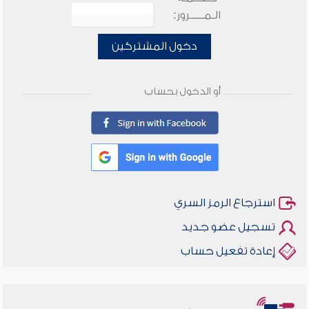
الـمـــــرور:
دخول المشتركين
أو الدخول بحساب
استرجاع الرمز السري
تسجيل عضو جديد
إعادة تفعيل حساب