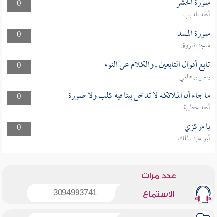
سورة الحشر
0
أحمد الديب
سورة المسد
0
ماجد فاروق
تابع أقوال التابعين , والكلام على النوء
0
ياسر برهامي
ما جاء أن الملائكة لا تدخل بيتا فيه كلب ولا صورة
0
أحمد حطيبة
يا مركزي
0
أبو عبد الملك
عدد مرات
3094993741
الاستماع