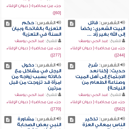
جزء من محاضرة ( ديوان الإفتاء
[60])
الفهرس:
قائل
الفهرس:
حكم
البيت الشعري: ركضاً
التعزية بالفاتحة وبيان
إلى الله بغير زاد ...
السنة في التعزية
للشيخ:
عبد الحي يوسف
للشيخ:
عبد الحي يوسف
جزء من محاضرة ( ديوان الإفتاء
جزء من محاضرة ( ديوان الإفتاء
[277])
[244])
الفهرس:
شرح
الفهرس:
دخول
حديث: (كنا نعد
الرجل في مشاكل مع
الاجتماع إلى أهل الميت
خالاته بسبب زواجه من
وصناعة الطعام من
امرأة قد تزوجت من قبل
النياحة)
مرتين
للشيخ:
عبد الحي يوسف
للشيخ:
عبد الحي يوسف
جزء من محاضرة ( ديوان الإفتاء
جزء من محاضرة ( ديوان الإفتاء
[770])
[562])
الفهرس:
تذكير
الفهرس:
مشاورة
الناس بمعاني العزة
النبي بعض الصحابة