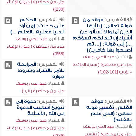
جزء من محاضرة ( ديوان الإفتاء
[238])
الفهرس:
فوائد من
الفهرس:
الحكم
قوله تعالى: (يا أيها
على حديث: (من أراد
الذين آمنوا لا تسألوا عن
الدنيا فعليه بالعلم ...)
أشياء إن تبد لكم تسؤكم
للشيخ:
عبد الحي يوسف
...) إلى قوله: (... ثم
جزء من محاضرة ( ديوان الإفتاء
أصبحوا بها كافرين)
[658])
للشيخ:
عبد الحي يوسف
الفهرس:
المرابحة
جزء من محاضرة ( سورة المائدة
للآمر بالشراء وشروط
- الآيات [101-102])
جوازه
للشيخ:
عبد الحي يوسف
جزء من محاضرة ( الربا)
الفهرس:
فوائد
الفهرس:
دعوة إلى
القلم , تفسير قوله
تنويع أساليب الدعوة
تعالى: (الذي علم
إلى الله , الأسئلة
بالقلم)
للشيخ:
عبد الحي يوسف
للشيخ:
عبد الحي يوسف
جزء من محاضرة ( ديوان الإفتاء
جزء من محاضرة ( تفسير
[226])