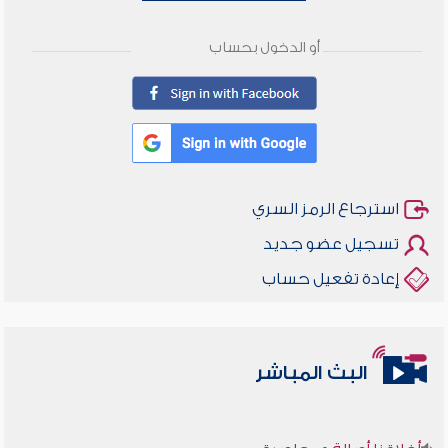
أو الدخول بحساب
استرجاع الرمز السري
تسجيل عضو جديد
إعادة تفعيل حساب
البث المباشر
أخلاقنا أصالة ومعاصرة