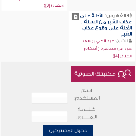
رمضان [3])
الفهرس:
الأدلة على
عذاب القبر من السنة ,
الأدلة على وقوع عذاب
القبر
للشيخ:
عبد الحي يوسف
جزء من محاضرة ( أحكام
الجنائز [4])
مكتبتك الصوتية
اسم
المستخدم:
كـلـــمـة
الـمـــــرور:
دخول المشتركين