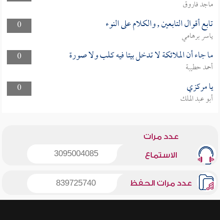
ماجد فاروق
تابع أقوال التابعين , والكلام على النوء
0
ياسر برهامي
ما جاء أن الملائكة لا تدخل بيتا فيه كلب ولا صورة
0
أحمد حطيبة
يا مركزي
0
أبو عبد الملك
عدد مرات
3095004085
الاستماع
عدد مرات الحفظ
839725740