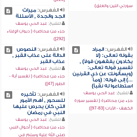
سورتي التين والعلق)
الفهرس:
ميراث
الجد والجدة , الأسئلة
للشيخ:
عبد الحي يوسف
جزء من محاضرة ( ديوان الإفتاء
[292])
الفهرس:
المراد
الفهرس:
النصوص
بقوله تعالى: (لا
الدالة على عذاب القبر ,
يكادون يفقهون قولاً) ,
عذاب القبر
تفسير قوله تعالى:
للشيخ:
عبد الحي يوسف
(ويسألونك عن ذي القرنين
جزء من محاضرة ( تفسير آية -
...) إلى قوله: (وما
الطور [47])
استطاعوا له نقباً)
للشيخ:
عبد الحي يوسف
الفهرس:
تأخيره
للسحور , أهم الأمور
جزء من محاضرة ( تفسير سورة
التي كان يحرص عليها
الكهف - الآيات [83-97])
النبي في رمضان
للشيخ:
عبد الحي يوسف
جزء من محاضرة ( أحوال النبي
صلى الله عليه وسلم في