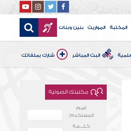
المكتبة
المواريث
بنين وبنات
علمية
البث المباشر
شارك بملفاتك
مكتبتك الصوتية
اسم
المستخدم:
كـلـــمـة