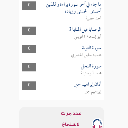
ما جاء في آخر سورة براءة و للذين
0
أحسنوا الحسنى وزيادة
أحمد حطيبة
الوصايا قبل المنايا 3
0
أبو إسحاق الحويني
سورة التوبة
0
محمود خليل الحصري
سورة النحل
0
محمد أبو سنينة
أذان إبراهيم جبر
0
إبراهيم جبر
عدد مرات
الاستماع