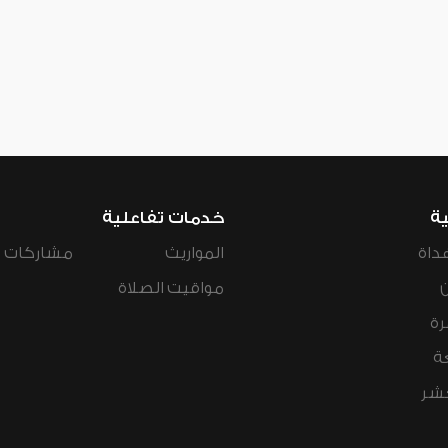
ية
خدمات تفاعلية
داة
المواريث
مشاركات ال
مواقيت الصلاة
رة
ة
عشر