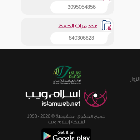
3095054856
عدد مرات الحفظ
840306828
زوار
جميع الحقوق محفوظة © 2026 - 1998
لشبكة إسلام ويب