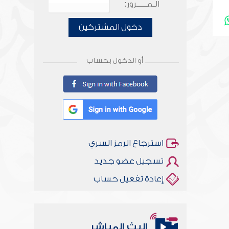
الـمـــــرور:
دخول المشتركين
أو الدخول بحساب
استرجاع الرمز السري
تسجيل عضو جديد
إعادة تفعيل حساب
البث المباشر