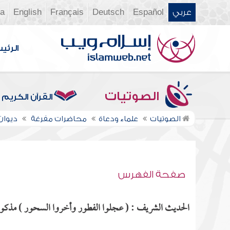
عربي
Español
Deutsch
Français
English
ia
الرئي
الصوتيات
القرآن الكريم
الصوتيات
علماء ودعاة
محاضرات مفرغة
ديوان ال
صفحة الفهرس
الحديث الشريف : ( عجلوا الفطور وأخروا السحور ) مذكور ف