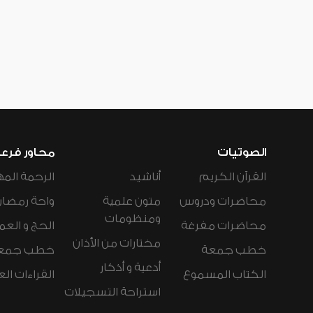
الصوتيات
محاور فرع
القرآن الكريم
أناشيد
الرحمة المه
محاضرات ودروس
متون علمية
واحة رمضان
ومنظومات
محاضرات مفرغة
الحج و العم
مختارات من الأذان
خطب جمعة
خطب جمع
أدعية و أذكار
الكتاب المسموع
القراءات ال
استراحة التسجيلات