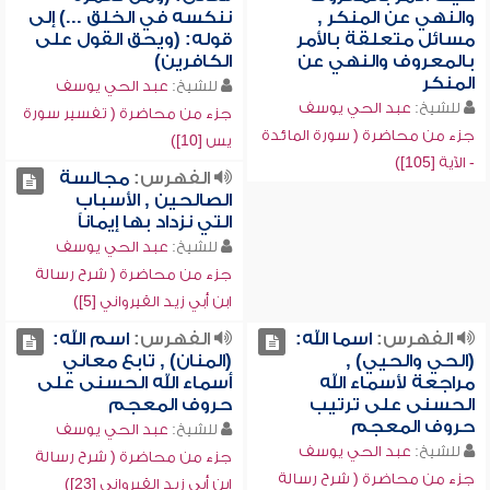
والنهي عن المنكر ,
ننكسه في الخلق ...) إلى
مسائل متعلقة بالأمر
قوله: (ويحق القول على
بالمعروف والنهي عن
الكافرين)
المنكر
للشيخ:
عبد الحي يوسف
للشيخ:
عبد الحي يوسف
جزء من محاضرة ( تفسير سورة
جزء من محاضرة ( سورة المائدة
يس [10])
- الآية [105])
الفهرس:
مجالسة
الصالحين , الأسباب
التي نزداد بها إيماناً
للشيخ:
عبد الحي يوسف
جزء من محاضرة ( شرح رسالة
ابن أبي زيد القيرواني [5])
الفهرس:
اسما الله:
الفهرس:
اسم الله:
(الحي والحيي) ,
(المنان) , تابع معاني
مراجعة لأسماء الله
أسماء الله الحسنى على
الحسنى على ترتيب
حروف المعجم
حروف المعجم
للشيخ:
عبد الحي يوسف
للشيخ:
عبد الحي يوسف
جزء من محاضرة ( شرح رسالة
جزء من محاضرة ( شرح رسالة
ابن أبي زيد القيرواني [23])