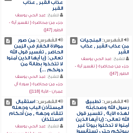
عذاب القبر , عذاب
القبر
للشيخ:
عبد الحي يوسف
جزء من محاضرة ( تفسير آية -
الطور [47])
الفهرس:
المنجيات
الفهرس:
من صور
من عذاب القبر , عذاب
موالاة الكفار في الزمن
القبر
الحاضر , تفسير قول الله
تعالى: (يا أيها الذين آمنوا
للشيخ:
عبد الحي يوسف
لا تتخذوا بطانة من
جزء من محاضرة ( تفسير آية -
دونكم ...)
الطور [47])
للشيخ:
عبد الحي يوسف
جزء من محاضرة ( سورة آل
عمران - الآية [118])
الفهرس:
تطبيق
الفهرس:
استقبال
رسول الله وصحابته
المستأذن الباب وجعله
لهذه الآية , تفسير قول
تلقاء وجهه , من أحكام
الله تعالى: (يا أيها الذين
الاستئذان
آمنوا لا تدخلوا بيوتاً غير
للشيخ:
عبد الحي يوسف
بيوتكم حتى تستأنسوا