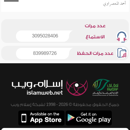
أحمد المعصراوي
عدد مرات
3095028406
الاستماع
عدد مرات الحفظ
839989726
جميع الحقوق محفوظة © 2026 - 1998 لشبكة إسلام ويب