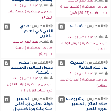
للشيخ:
عبد الحي يوسف
للشيخ:
عبد الحي يوسف
جزء من محاضرة ( تفسير سورة
جزء من محاضرة ( صيغة عقد
النور - الآيات [27-29] الأول)
النكاح)
الفهرس:
الأسئلة
الفهرس:
هدي
النبي في العلاج
بالقرآن
للشيخ:
عبد الحي يوسف
للشيخ:
عبد الحي يوسف
جزء من محاضرة ( ديوان الإفتاء
جزء من محاضرة ( الرقية
[469])
الشرعية)
الفهرس:
الحديث
الفهرس:
حكم
عن غلاة الطاعة
دخول الحائض المسجد
, الأسئلة
للشيخ:
عبد الحي يوسف
للشيخ:
عبد الحي يوسف
جزء من محاضرة ( أحداث تونس
جزء من محاضرة ( لباب النقول
عظات)
في أسباب النزول [1])
الفهرس:
مشروعية
الفهرس:
تفسير
صلاة الفتح , تفسير
قوله تعالى (ما أغنى
سورة النصر
عنه ماله وما كسب) ,