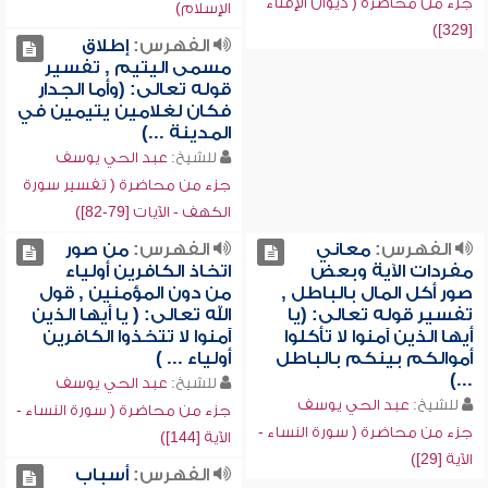
جزء من محاضرة ( ديوان الإفتاء
الإسلام)
[329])
الفهرس:
إطلاق
مسمى اليتيم , تفسير
قوله تعالى: (وأما الجدار
فكان لغلامين يتيمين في
المدينة ...)
للشيخ:
عبد الحي يوسف
جزء من محاضرة ( تفسير سورة
الكهف - الآيات [79-82])
الفهرس:
معاني
الفهرس:
من صور
مفردات الآية وبعض
اتخاذ الكافرين أولياء
صور أكل المال بالباطل ,
من دون المؤمنين , قول
تفسير قوله تعالى: (يا
الله تعالى: ( يا أيها الذين
أيها الذين آمنوا لا تأكلوا
آمنوا لا تتخذوا الكافرين
أموالكم بينكم بالباطل
أولياء ... )
...)
للشيخ:
عبد الحي يوسف
للشيخ:
عبد الحي يوسف
جزء من محاضرة ( سورة النساء -
جزء من محاضرة ( سورة النساء -
الآية [144])
الآية [29])
الفهرس:
أسباب