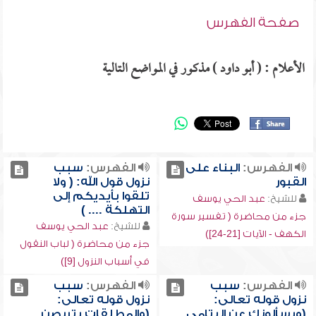
صفحة الفهرس
الأعلام : ( أبو داود ) مذكور في المواضع التالية
الفهرس:
البناء على
الفهرس:
سبب
القبور
نزول قول الله: ( ولا
تلقوا بأيديكم إلى
للشيخ:
عبد الحي يوسف
التهلكة .... )
جزء من محاضرة ( تفسير سورة
للشيخ:
عبد الحي يوسف
الكهف - الآيات [21-24])
جزء من محاضرة ( لباب النقول
في أسباب النزول [9])
الفهرس:
سبب
الفهرس:
سبب
نزول قوله تعالى:
نزول قوله تعالى:
(ويسألونك عن اليتامى
(والمطلقات يتربصن