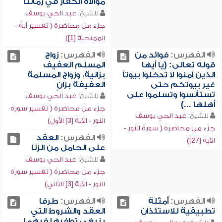
موالاة الكفار في زماننا
للشيخ:
عبد الحي يوسف
جزء من محاضرة ( تفسير آية -
الممتحنة [1])
الفهرس:
فوائد من
الفهرس:
زواج
قوله تعالى: (يا أيها
المسلم العفيف
الذين آمنوا لا تدخلوا بيوتاً
بزانية، وزواج المسلمة
غير بيوتكم حتى
العفيفة بزانٍ
تستأنسوا وتسلموا على
للشيخ:
عبد الحي يوسف
أهلها ...)
جزء من محاضرة ( تفسير سورة
للشيخ:
عبد الحي يوسف
النور - الآية [3] الأول)
جزء من محاضرة ( سورة النور -
الفهرس:
العقد
الآية [27])
على الحامل من الزنا
للشيخ:
عبد الحي يوسف
جزء من محاضرة ( تفسير سورة
النور - الآية [3] الثاني)
الفهرس:
أمثلة
الفهرس:
طرفا
تطبيقية للاستئذان
العقد والشروط التي
ينبغي توافرها فيهما