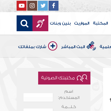
المكتبة
المواريث
بنين وبنات
علمية
البث المباشر
شارك بملفاتك
مكتبتك الصوتية
اسم
المستخدم:
كـلـــمـة