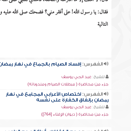
قال: لا أملك إلا ما أفترشه وألتحفه، فأهدي للنبي صلى الل
فقال: يا رسول الله! على أفقر مني؟ فضحك صلى الله عليه 
التالية
الفهرس:
إفساد الصيام بالجماع في نهار رمضان
للشيخ:
عبد الحي يوسف
جزء من محاضرة ( مبطلات الصيام ومندوباته)
الفهرس:
اختصاص الأعرابي المجامع في نهار
رمضان بإنفاق الكفارة على نفسه
للشيخ:
عبد الحي يوسف
جزء من محاضرة ( ديوان الإفتاء [764])