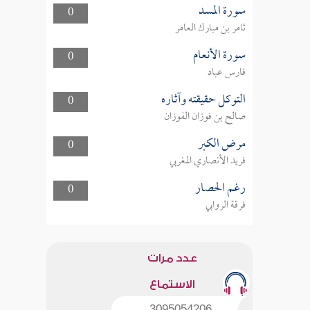
سورة المسد
0
ثامر بن مبارك العامر
سورة الأنعام
0
فارس عباد
التوكل حقيقته وآثاره
0
صالح بن فوزان الفوزان
مرض الكبر
0
فريد الأنصاري المغربي
رغم الحصار
0
فرقة الروابي
عدد مرات
الاستماع
3095054206