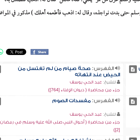
ه عليه وسلم عرق من تمر -يعني: قفة، مكتل- فقال له: اذهب فتصدق به،
وسلم حتى بدت نواجذه، وقال له: اذهب فأطعمه أهلك ) مذكور في الموا
الفهرس:
صحة صيام من لم تغتسل من
الحيض عند انتهائه
للشيخ:
عبد الحي يوسف
جزء من محاضرة ( ديوان الإفتاء [764])
الفهرس:
مفسدات الصوم
للشيخ:
عبد الحي يوسف
جزء من محاضرة ( أحوال النبي صلى الله عليه وسلم في رمضان
[2])