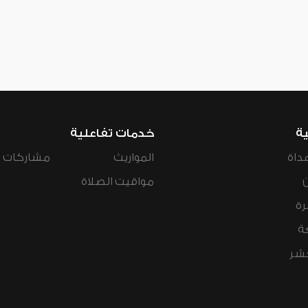
ية
خدمات تفاعلية
داة
المواريث
مشاركات ال
مواقيت الصلاة
رة
ة
عشر