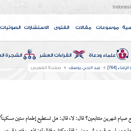
Indones
سية
موسوعات
مقالات
الفتوى
الاستشارات
الصوتيات
علماء ودعاة
القراءات العشر
الشجرة ال
إفتاء [764]
عبد الحي يوسف
صفحة الفهرس
 صيام شهرين متتابعين؟ قال: لا، قال: هل تستطيع إطعام ستين مسكيناً؟