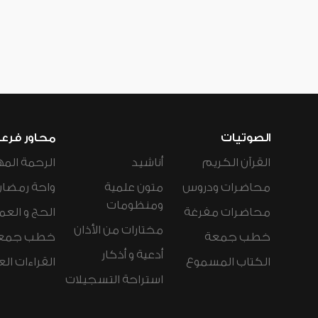
الصوتيات
محاور فرع
القرآن الكريم
أناشيد
الرحمة المه
محاضرات ودروس
متون علمية
واحة رمضان
ومنظومات
محاضرات مفرغة
الحج و العم
مختارات من الأذان
خطب جمعة
خطب جمع
أدعية و أذكار
الكتاب المسموع
القراءات ال
استراحة التسجيلات