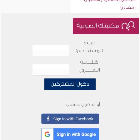
رمضان)
مكتبتك الصوتية
اسم
المستخدم:
كـلـــمـة
الـمـــــرور:
دخول المشتركين
أو الدخول بحساب