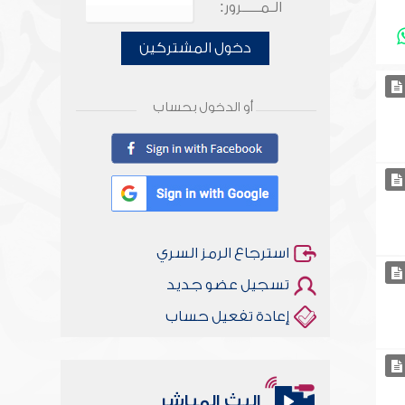
الـمـــــرور:
دخول المشتركين
أو الدخول بحساب
استرجاع الرمز السري
تسجيل عضو جديد
إعادة تفعيل حساب
البث المباشر