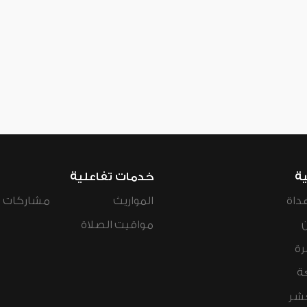
ية
خدمات تفاعلية
داة
المواريث
مشاركات ال
مواقيت الصلاة
رة
ة
عشر