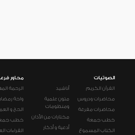
الصوتيات
محاور فرع
القرآن الكريم
أناشيد
الرحمة المه
محاضرات ودروس
متون علمية
واحة رمضان
ومنظومات
محاضرات مفرغة
الحج و العم
مختارات من الأذان
خطب جمعة
خطب جمع
أدعية و أذكار
الكتاب المسموع
القراءات ال