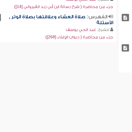
جزء من محاضرة ( شرح رسالة ابن أبي زيد القيرواني [14])
الفهرس:
صلاة العشاء وعلاقتها بصلاة الوتر ,
الأسئلة
للشيخ:
عبد الحي يوسف
جزء من محاضرة ( ديوان الإفتاء [268])