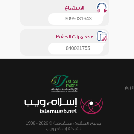
الاستماع
3095031643
عدد مرات الحفظ
840021755
زوار
جميع الحقوق محفوظة © 2026 - 1998
لشبكة إسلام ويب