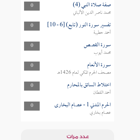
صفة صلاة النبي (4)
0
محمد ناصر الدين الألباني
تفسير سورة النور (تابع) [6 - 10]
0
أحمد حطيبة
سورة القصص
0
محمد أيوب
سورة الأنعام
0
مصحف الحرم المكي لعام 1426هـ
اختلاط السائق بالمحارم
0
أحمد القطان
الحرم المدني 1 - عصام البخارى
0
عصام بخاري
عدد مرات