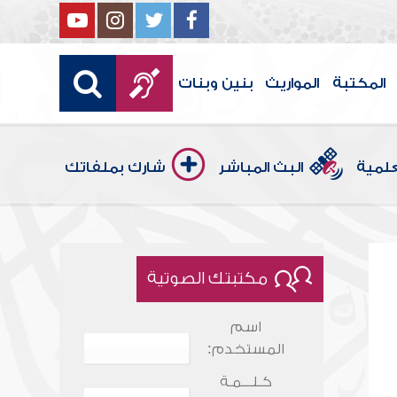
المكتبة
المواريث
بنين وبنات
علمية
البث المباشر
شارك بملفاتك
مكتبتك الصوتية
اسم
المستخدم:
كـلـــمـة