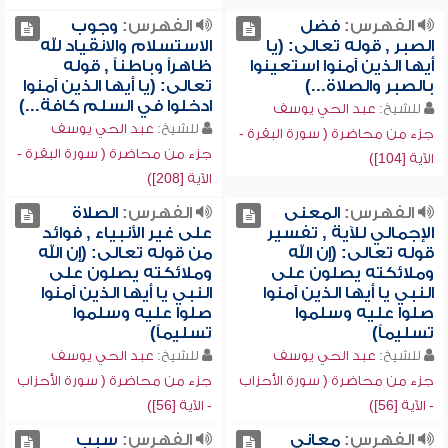
الفهرس:
فضل
الفهرس:
وجوب
الصبر , قوله تعالى: (يا
الاستسلام والانقياد لله
أيها الذين آمنوا استعينوا
ظاهراً وباطناً , قوله
بالصبر والصلاة...)
تعالى: (يا أيها الذين آمنوا
ادخلوا في السلم كافة...)
للشيخ:
عبد الحي يوسف
للشيخ:
عبد الحي يوسف
جزء من محاضرة ( سورة البقرة -
جزء من محاضرة ( سورة البقرة -
الآية [104])
الآية [208])
الفهرس:
المعنى
الفهرس:
الصلاة
الإجمالي للآية , تفسير
على غير الأنبياء , فوائد
قوله تعالى: (إن الله
من قوله تعالى: (إن الله
وملائكته يصلون على
وملائكته يصلون على
النبي يا أيها الذين آمنوا
النبي يا أيها الذين آمنوا
صلوا عليه وسلموا
صلوا عليه وسلموا
تسليماً)
تسليماً)
للشيخ:
عبد الحي يوسف
للشيخ:
عبد الحي يوسف
جزء من محاضرة ( سورة الأحزاب
جزء من محاضرة ( سورة الأحزاب
- الآية [56])
- الآية [56])
الفهرس:
معاني
الفهرس:
سبب