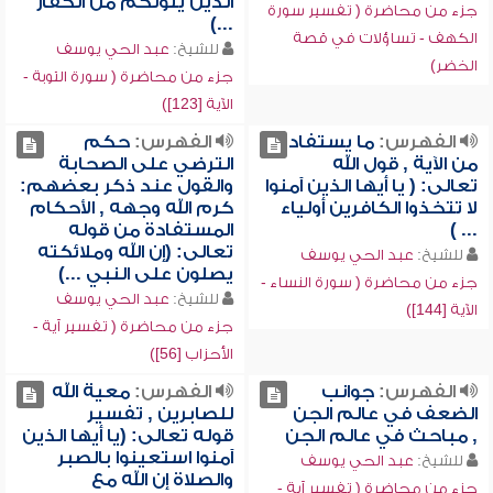
الذين يلونكم من الكفار
جزء من محاضرة ( تفسير سورة
...)
الكهف - تساؤلات في قصة
للشيخ:
عبد الحي يوسف
الخضر)
جزء من محاضرة ( سورة التوبة -
الآية [123])
الفهرس:
ما يستفاد
الفهرس:
حكم
من الآية , قول الله
الترضي على الصحابة
تعالى: ( يا أيها الذين آمنوا
والقول عند ذكر بعضهم:
لا تتخذوا الكافرين أولياء
كرم الله وجهه , الأحكام
... )
المستفادة من قوله
تعالى: (إن الله وملائكته
للشيخ:
عبد الحي يوسف
يصلون على النبي ...)
جزء من محاضرة ( سورة النساء -
للشيخ:
عبد الحي يوسف
الآية [144])
جزء من محاضرة ( تفسير آية -
الأحزاب [56])
الفهرس:
جوانب
الفهرس:
معية الله
الضعف في عالم الجن
للصابرين , تفسير
, مباحث في عالم الجن
قوله تعالى: (يا أيها الذين
آمنوا استعينوا بالصبر
للشيخ:
عبد الحي يوسف
والصلاة إن الله مع
جزء من محاضرة ( تفسير آية -