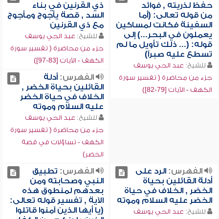
حفظ لذريته , فوائد
ذي القرنين في بناء
من قوله تعالى: (أما
السد , قصة يأجوج ومأجوج
السفينة فكانت لمساكين
مع ذي القرنين
يعملون في البحر...) إلى
للشيخ:
عبد الحي يوسف
قوله: (... ذلك تأويل ما لم
جزء من محاضرة ( تفسير سورة
تسطع عليه صبراً)
الكهف - الآيات [83-97])
للشيخ:
عبد الحي يوسف
الفهرس:
أدلة
جزء من محاضرة ( تفسير سورة
القائلين بحياة الخضر ,
الكهف - الآيات [79-82])
الخلاف في حياة الخضر
عليه السلام وموته
للشيخ:
عبد الحي يوسف
جزء من محاضرة ( تفسير سورة
الكهف - تساؤلات في قصة
الخضر)
الفهرس:
الرد على
الفهرس:
تطبيق
أدلة القائلين بحياة
النبي وصحابته ومن
الخضر , الخلاف في حياة
بعدهم لمنطوق هذه
الخضر عليه السلام وموته
الآية , تفسير قوله تعالى:
(يا أيها الذين آمنوا قاتلوا
للشيخ:
عبد الحي يوسف