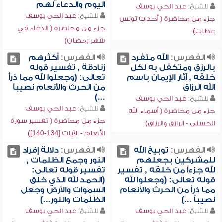
اليوم والدعاء لهم
للشيخ:
عبد الحي يوسف
للشيخ:
عبد الحي يوسف
جزء من محاضرة ( أحداث تونس
جزء من محاضرة ( الدعاء في
عظات)
شهر رمضان)
الفهرس:
الله متفرد
الفهرس:
أكثرهم
بالرزق ومتكفل به لكل
زنادقة , تفسير قوله
خلقه , آثار الإيمان باسم
تعالى: (وجعلوا لله مما ذرأ
الله الرزاق
من الحرث والأنعام نصيباً
...)
للشيخ:
عبد الحي يوسف
للشيخ:
عبد الحي يوسف
جزء من محاضرة ( أسماء الله
جزء من محاضرة ( تفسير سورة
الحسنى - الرازق والرزاق)
الأنعام - الآيات [134-140])
الفهرس:
توبيخ الله
الفهرس:
دلالة إفراد
للمشركين بجعلهم
النور وجمع الظلمات ,
لله جزءاً من خلقه , تفسير
تفسير قوله تعالى:
قوله تعالى: (وجعلوا لله
(الحمد لله الذي خلق
مما ذرأ من الحرث والأنعام
السموات والأرض وجعل
نصيباً ...)
الظلمات والنور...)
للشيخ:
عبد الحي يوسف
للشيخ:
عبد الحي يوسف