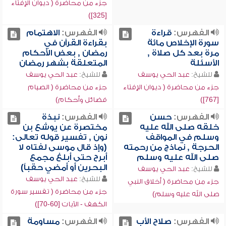
جزء من محاضرة ( ديوان الإفتاء
[325])
الفهرس:
قراءة
الفهرس:
الاهتمام
سورة الإخلاص مائة
بقراءة القرآن في
مرة بعد كل صلاة ,
رمضان , بعض الأحكام
الأسئلة
المتعلقة بشهر رمضان
للشيخ:
عبد الحي يوسف
للشيخ:
عبد الحي يوسف
جزء من محاضرة ( ديوان الإفتاء
جزء من محاضرة ( الصيام
[767])
فضائل وأحكام)
الفهرس:
حسن
الفهرس:
نبذة
خلقه صلى الله عليه
مختصرة عن يوشع بن
وسلم في المواقف
نون , تفسير قوله تعالى:
الحرجة , نماذج من رحمته
(وإذ قال موسى لفتاه لا
صلى الله عليه وسلم
أبرح حتى أبلغ مجمع
البحرين أو أمضي حقباً)
للشيخ:
عبد الحي يوسف
للشيخ:
عبد الحي يوسف
جزء من محاضرة ( أخلاق النبي
جزء من محاضرة ( تفسير سورة
صلى الله عليه وسلم)
الكهف - الآيات [60-70])
الفهرس:
صلاح الأب
الفهرس:
مساومة