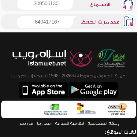
3095061301
الاستماع
عدد مرات الحفظ
840417167
جميع الحقوق محفوظة © 2026 - 1998 لشبكة إسلام ويب
وثيقة الخصوصية
اتفاقية الخدمة
اتصل بنا
من نحن
لغات الموقع: