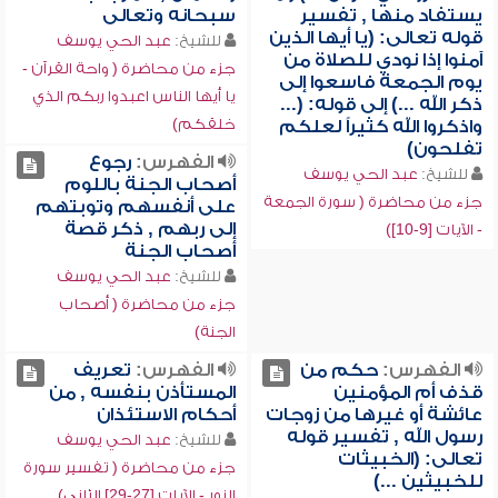
يستفاد منها , تفسير
سبحانه وتعالى
قوله تعالى: (يا أيها الذين
للشيخ:
عبد الحي يوسف
آمنوا إذا نودي للصلاة من
جزء من محاضرة ( واحة القرآن -
يوم الجمعة فاسعوا إلى
يا أيها الناس اعبدوا ربكم الذي
ذكر الله ...) إلى قوله: (...
خلقكم)
واذكروا الله كثيراً لعلكم
تفلحون)
الفهرس:
رجوع
للشيخ:
عبد الحي يوسف
أصحاب الجنة باللوم
جزء من محاضرة ( سورة الجمعة
على أنفسهم وتوبتهم
إلى ربهم , ذكر قصة
- الآيات [9-10])
أصحاب الجنة
للشيخ:
عبد الحي يوسف
جزء من محاضرة ( أصحاب
الجنة)
الفهرس:
حكم من
الفهرس:
تعريف
قذف أم المؤمنين
المستأذن بنفسه , من
عائشة أو غيرها من زوجات
أحكام الاستئذان
رسول الله , تفسير قوله
للشيخ:
عبد الحي يوسف
تعالى: (الخبيثات
جزء من محاضرة ( تفسير سورة
للخبيثين ...)
النور - الآيات [27-29] الثاني)