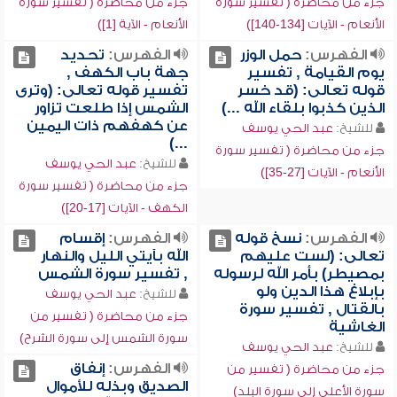
جزء من محاضرة ( تفسير سورة
جزء من محاضرة ( تفسير سورة
الأنعام - الآيات [134-140])
الأنعام - الآية [1])
الفهرس:
حمل الوزر
الفهرس:
تحديد
يوم القيامة , تفسير
جهة باب الكهف ,
قوله تعالى: (قد خسر
تفسير قوله تعالى: (وترى
الذين كذبوا بلقاء الله ...)
الشمس إذا طلعت تزاور
عن كهفهم ذات اليمين
للشيخ:
عبد الحي يوسف
...)
جزء من محاضرة ( تفسير سورة
للشيخ:
عبد الحي يوسف
الأنعام - الآيات [27-35])
جزء من محاضرة ( تفسير سورة
الكهف - الآيات [17-20])
الفهرس:
نسخ قوله
الفهرس:
إقسام
تعالى: (لست عليهم
الله بآيتي الليل والنهار
بمصيطر) بأمر الله لرسوله
, تفسير سورة الشمس
بإبلاغ هذا الدين ولو
للشيخ:
عبد الحي يوسف
بالقتال , تفسير سورة
جزء من محاضرة ( تفسير من
الغاشية
سورة الشمس إلى سورة الشرح)
للشيخ:
عبد الحي يوسف
الفهرس:
إنفاق
جزء من محاضرة ( تفسير من
الصديق وبذله للأموال
سورة الأعلى إلى سورة البلد)