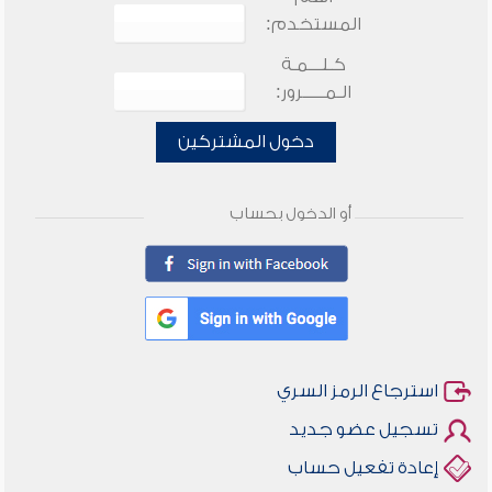
المستخدم:
كـلـــمـة
الـمـــــرور:
دخول المشتركين
أو الدخول بحساب
استرجاع الرمز السري
تسجيل عضو جديد
إعادة تفعيل حساب