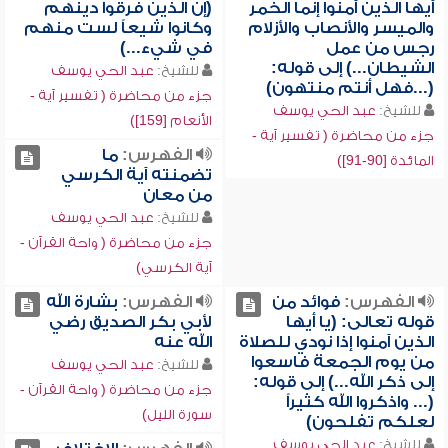
أيها الذين آمنوا إنما الخمر
(إن الذين فرقوا دينهم
والميسر والأنصاب والأزلام
وكانوا شيعاً لست منهم
رجس من عمل
في شيء...)
الشيطان...) إلى قوله:
للشيخ:
عبد الحي يوسف
(...فهل أنتم منتهون)
جزء من محاضرة ( تفسير آية -
للشيخ:
عبد الحي يوسف
الأنعام [159])
جزء من محاضرة ( تفسير آية -
الفهرس:
ما
المائدة [90-91])
تضمنته آية الكرسي
من معان
للشيخ:
عبد الحي يوسف
جزء من محاضرة ( واحة القرآن -
آية الكرسي)
الفهرس:
فوائد من
الفهرس:
بشارة الله
قوله تعالى: (يا أيها
لأبي بكر الصديق رضي
الذين آمنوا إذا نودي للصلاة
الله عنه
من يوم الجمعة فاسعوا
للشيخ:
عبد الحي يوسف
إلى ذكر الله...) إلى قوله:
جزء من محاضرة ( واحة القرآن -
(... واذكروا الله كثيراً
سورة الليل)
لعلكم تفلحون)
للشيخ:
عبد الحي يوسف