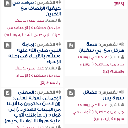
الفهرس:
قواعد في
[558])
كيفية الإنصاف مع
الآخرين
للشيخ:
عبد الحي يوسف
جزء من محاضرة ( الإنصاف في
حياة النبي صلى الله عليه وسلم)
الفهرس:
قصة
الفهرس:
إمامة
هرقل مع أبي سفيان
النبي صلى الله عليه
وسلم بالأنبياء في رحلة
للشيخ:
عبد الحي يوسف
الإسراء
جزء من محاضرة ( الإسراء
للشيخ:
عبد الحي يوسف
والمعراج [2])
جزء من محاضرة ( الإسراء
والمعراج [2])
الفهرس:
فضائل
الفهرس:
المعنى
سورة يس
الإجمالي لقوله تعالى:
(إن الذين يكتمون ما أنزلنا
للشيخ:
عبد الحي يوسف
من البينات الهدى...) إلى
جزء من محاضرة ( تأملات في
قوله: (...فأولئك أتوب
سور القرآن - يس)
عليهم وأنا التواب الرحيم)
للشيخ:
عبد الحي يوسف