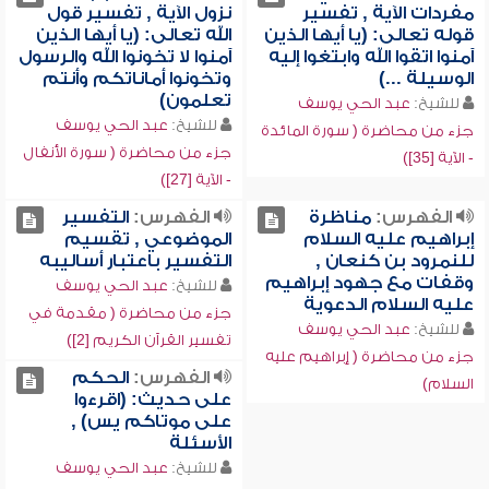
مفردات الآية , تفسير
نزول الآية , تفسير قول
قوله تعالى: (يا أيها الذين
الله تعالى: (يا أيها الذين
آمنوا اتقوا الله وابتغوا إليه
آمنوا لا تخونوا الله والرسول
الوسيلة ...)
وتخونوا أماناتكم وأنتم
تعلمون)
للشيخ:
عبد الحي يوسف
للشيخ:
عبد الحي يوسف
جزء من محاضرة ( سورة المائدة
جزء من محاضرة ( سورة الأنفال
- الآية [35])
- الآية [27])
الفهرس:
مناظرة
الفهرس:
التفسير
إبراهيم عليه السلام
الموضوعي , تقسيم
للنمرود بن كنعان ,
التفسير باعتبار أساليبه
وقفات مع جهود إبراهيم
للشيخ:
عبد الحي يوسف
عليه السلام الدعوية
جزء من محاضرة ( مقدمة في
للشيخ:
عبد الحي يوسف
تفسير القرآن الكريم [2])
جزء من محاضرة ( إبراهيم عليه
الفهرس:
الحكم
السلام)
على حديث: (اقرءوا
على موتاكم يس) ,
الأسئلة
للشيخ:
عبد الحي يوسف