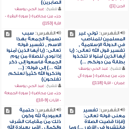
الصابرين)
الجن [1])
للشيخ:
عبد الحي يوسف
جزء من محاضرة ( سورة البقرة -
الآية [153])
الفهرس:
تولي غير
الفهرس:
سبب
المسلمين للمناصب
تسمية الجمعة بهذا
في الدولة الإسلامية ,
الاسم , تفسير قوله
تفسير قول الله تعالى: (يا
تعالى: (يا أيها الذين آمنوا
أيها الذين آمنوا لا تتخذوا
إذا نودي للصلاة من يوم
بطانة من دونكم ...)
الجمعة فاسعوا إلى ذكر
الله ...) إلى قوله: (...
للشيخ:
عبد الحي يوسف
واذكروا الله كثيراً لعلكم
جزء من محاضرة ( سورة آل
تفلحون)
عمران - الآية [118])
للشيخ:
عبد الحي يوسف
جزء من محاضرة ( سورة الجمعة
- الآيات [9-10])
الفهرس:
تفسير
الفهرس:
حتمية
معنى قوله تعالى:
العبودية لله وكون
(فإذا قضيت الصلاة
ذلك من مقامات الشرف
فانتشروا في الأرض ...) وما
والكمال , الأمر بعبادة الله