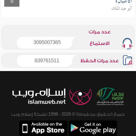
الأشبال1
0
أبو عبد الملك
عدد مرات
3095007365
الاستماع
عدد مرات الحفظ
839761511
جميع الحقوق محفوظة © 2026 - 1998 لشبكة إسلام ويب