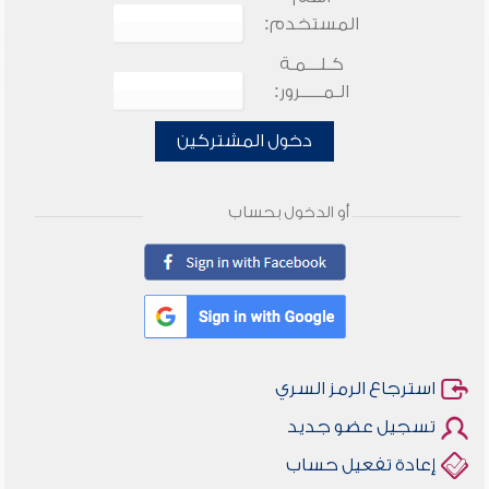
المستخدم:
كـلـــمـة
الـمـــــرور:
دخول المشتركين
أو الدخول بحساب
استرجاع الرمز السري
تسجيل عضو جديد
إعادة تفعيل حساب