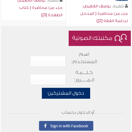
للشيخ:
يوسف الغفيص
للشيخ:
يوسف الغفيص
جزء من محاضرة ( كتاب
جزء من محاضرة ( المدخل
الطهارة [3])
لدراسة الفقه [2])
مكتبتك الصوتية
اسم
المستخدم:
كـلـــمـة
الـمـــــرور:
دخول المشتركين
أو الدخول بحساب