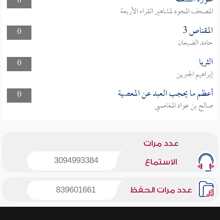
0
المصحف المجود لمشاهير القراء الأربعة
المقناص 3
0
حامد الضبعان
الثريا
0
إبراهيم الجبرين
أعظم ما يحجب العبد عن المعصية
0
صالح بن عواد المغامسي
عدد مرات
3094993384
الاستماع
عدد مرات الحفظ
839601661