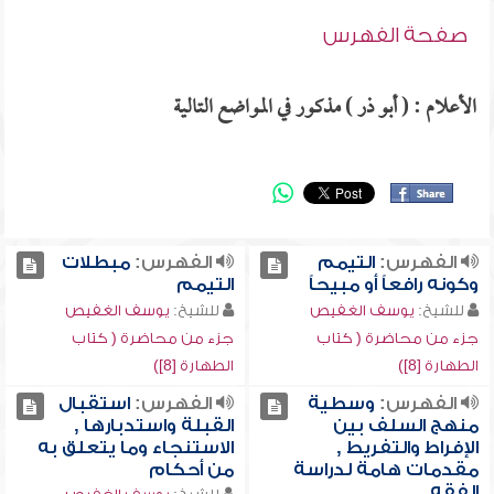
صفحة الفهرس
الأعلام : ( أبو ذر ) مذكور في المواضع التالية
الفهرس:
التيمم
الفهرس:
مبطلات
وكونه رافعاً أو مبيحاً
التيمم
للشيخ:
يوسف الغفيص
للشيخ:
يوسف الغفيص
جزء من محاضرة ( كتاب
جزء من محاضرة ( كتاب
الطهارة [8])
الطهارة [8])
الفهرس:
وسطية
الفهرس:
استقبال
منهج السلف بين
القبلة واستدبارها ,
الإفراط والتفريط ,
الاستنجاء وما يتعلق به
مقدمات هامة لدراسة
من أحكام
الفقه